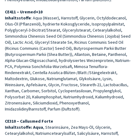
CE411 – Uremed+10
Inhaltsstoffe
: Aqua (Wasser), Harnstoff, Glycerin, Octyldodecanol,
Olus-Öl (Pflanzenöl), hydrierte Kokosglyceride, Isopropylpalmitat,
Polyglyceryl-3-Dicitrat/Stearat, Glycerylstearat, Cetearylalkohol,
Simmondsia Chinensis Seed Oil (Simmondsia Chinensis (Jojoba) Seed
Oil), Lactic Acid, Glyceryl Stearate Se, Ricinus Communis Seed Oil
(Ricinus Communis (Castor) Seed Oil), Butyrospermum Parkii Butter
(Butyrospermum Parkii (Shea Butter)), Allantoin, Betaine, Panthenol,
Alpha-Glucan-Oligosaccharid, hydrolysiertes Weizenprotein, Natrium-
PCA, Polymnia Sonchifolia-Wurzelsaft, Mimosa Tenuiflora-
Rindenextrakt, Centella Asiatica-Blüten-/Blatt-/Stängelextrakt,
Maltodextrin, Glukose, Natriumglutamat, Glykolsäure, Lysin,
Weinsäure, Apfelsäure, Glycin, Fructose, Steareth-21, Lactobacillus,
Xanthan, Carbomer, Sorbitol, Cyclopentasiloxan, Propylenglykol,
Polysorbat 20, Kaliumphosphat, Natriumhydroxid, Kaliumhydroxid,
Zitronensäure, Siliciumdioxid, Phenoxyethanol,
Imidazolidinylharnstoff, Parfum (Duftstoff).
CE310 – Callusmed Forte
Inhaltsstoffe: Aqua
, Stearinsäure, Zea Mays-Öl, Glycerin,
Cetearylalkohol, Natriumcetearylsulfat, Salicylsäure, Harnstoff,