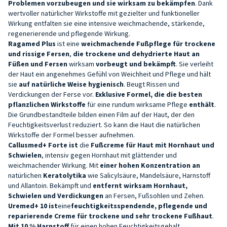
Problemen vorzubeugen und sie wirksam zu bekämpfen
. Dank
wertvoller natürlicher Wirkstoffe mit gezielter und funktioneller
Wirkung entfalten sie eine intensive weichmachende, stärkende,
regenerierende und pflegende Wirkung.
Ragamed Plus
ist eine
weichmachende Fußpflege für trockene
und rissige Fersen
,
die trockene und dehydrierte Haut an
Füßen und Fersen
wirksam
vorbeugt und bekämpft
. Sie verleiht
der Haut ein angenehmes Gefühl von Weichheit und Pflege und hält
sie
auf natürliche Weise hygienisch
. Beugt Rissen und
Verdickungen der Ferse vor.
Exklusive Formel, die die besten
pflanzlichen Wirkstoffe
für eine rundum wirksame Pflege
enthält
.
Die Grundbestandteile bilden einen Film auf der Haut, der den
Feuchtigkeitsverlust reduziert. So kann die Haut die natürlichen
Wirkstoffe der Formel besser aufnehmen.
Callusmed+ Forte ist
die
Fußcreme für Haut mit Hornhaut und
Schwielen
, intensiv gegen Hornhaut mit glättender und
weichmachender Wirkung. Mit
einer hohen Konzentration an
natürlichen
Keratolytika
wie Salicylsäure, Mandelsäure, Harnstoff
und Allantoin. Bekämpft und
entfernt wirksam Hornhaut,
Schwielen und Verdickungen
an Fersen, Fußsohlen und Zehen.
Uremed+ 10 ist
eine
feuchtigkeitsspendende, pflegende und
reparierende Creme für trockene und sehr trockene Fußhaut
.
Mit 10 % Harnstoff
für einen hohen Feuchtigkeitsgehalt,