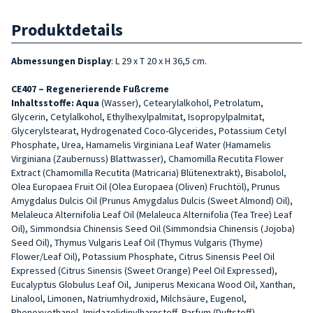
Produktdetails
Abmessungen Display
: L 29 x T 20 x H 36,5 cm.
CE407 – Regenerierende Fußcreme
Inhaltsstoffe: Aqua
(Wasser), Cetearylalkohol, Petrolatum,
Glycerin, Cetylalkohol, Ethylhexylpalmitat, Isopropylpalmitat,
Glycerylstearat, Hydrogenated Coco-Glycerides, Potassium Cetyl
Phosphate, Urea, Hamamelis Virginiana Leaf Water (Hamamelis
Virginiana (Zaubernuss) Blattwasser), Chamomilla Recutita Flower
Extract (Chamomilla Recutita (Matricaria) Blütenextrakt), Bisabolol,
Olea Europaea Fruit Oil (Olea Europaea (Oliven) Fruchtöl), Prunus
Amygdalus Dulcis Oil (Prunus Amygdalus Dulcis (Sweet Almond) Oil),
Melaleuca Alternifolia Leaf Oil (Melaleuca Alternifolia (Tea Tree) Leaf
Oil), Simmondsia Chinensis Seed Oil (Simmondsia Chinensis (Jojoba)
Seed Oil), Thymus Vulgaris Leaf Oil (Thymus Vulgaris (Thyme)
Flower/Leaf Oil), Potassium Phosphate, Citrus Sinensis Peel Oil
Expressed (Citrus Sinensis (Sweet Orange) Peel Oil Expressed),
Eucalyptus Globulus Leaf Oil, Juniperus Mexicana Wood Oil, Xanthan,
Linalool, Limonen, Natriumhydroxid, Milchsäure, Eugenol,
Phenoxyethanol, Imidazolidinylharnstoff, Parfum (Duftstoff).