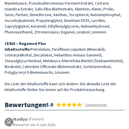
Mandelsäure, Pseudoalteromonas-Ferment-Extrakt, Cetraria
Islandica-Extrakt, Salix Alba-Blattextrakt, Allantoin, Alanin, Prolin,
Serin, Parfum, Dimethicone, Xanthan, Tocopherol, Natriumphosphat,
Ascorbylpalmitat, Propylenglykol, Dinatrium-EDTA, Lecithin,
Caprylylglykol, Karamell, Ethylhexylglycerin, Natriumhydroxid,
Phenoxyethanol, Zitronensäure, Eugenol, Linalool, Limonen.
CE410 – Ragamed Plus
Inhaltsstoffe:
Petrolatum, Paraffinum Liquidum (Mineralöl),
Cetearylalkohol, Decyloleat, Helianthus Annuus-Samenöl,
Stearylglycyrrhetinat, Melaleuca Alternifolia-Blattöl (Teebaumblattöl),
Bisabolol, Calendula Officinalis-Blütenextrakt, Sorbitantrioleat,
Polyglyceryl-3-Bienenwachs, Limonen.
Die Liste der Inhaltsstoffe kann sich ändern. Die aktuelle Liste der
Inhaltsstoffe finden Sie immer auf der Produktverpackung.
Bewertungen
5.0
2 Bewertungen
Nadiya
(Firenze)
Bewertet am 4 Juni 2026