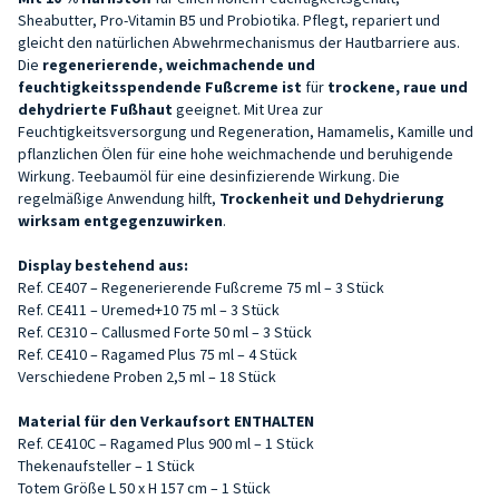
Sheabutter, Pro-Vitamin B5 und Probiotika. Pflegt, repariert und
gleicht den natürlichen Abwehrmechanismus der Hautbarriere aus.
Die
regenerierende, weichmachende und
feuchtigkeitsspendende Fußcreme ist
für
trockene, raue und
dehydrierte Fußhaut
geeignet. Mit Urea zur
Feuchtigkeitsversorgung und Regeneration, Hamamelis, Kamille und
pflanzlichen Ölen für eine hohe weichmachende und beruhigende
Wirkung. Teebaumöl für eine desinfizierende Wirkung.
Die
regelmäßige Anwendung hilft,
Trockenheit und Dehydrierung
wirksam entgegenzuwirken
.
Display bestehend aus:
Ref. CE407 – Regenerierende Fußcreme 75 ml – 3 Stück
Ref. CE411 – Uremed+10 75 ml – 3 Stück
Ref. CE310 – Callusmed Forte 50 ml – 3 Stück
Ref. CE410 – Ragamed Plus 75 ml – 4 Stück
Verschiedene Proben 2,5 ml – 18 Stück
Material für den Verkaufsort ENTHALTEN
Ref. CE410C – Ragamed Plus 900 ml – 1 Stück
Thekenaufsteller – 1 Stück
Totem Größe L 50 x H 157 cm – 1 Stück