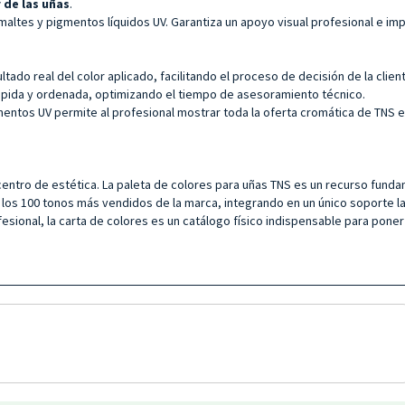
 de las uñas
.
ltes y pigmentos líquidos UV. Garantiza un apoyo visual profesional e impec
ado real del color aplicado, facilitando el proceso de decisión de la client
 rápida y ordenada, optimizando el tiempo de asesoramiento técnico.
igmentos UV permite al profesional mostrar toda la oferta cromática de TNS
 centro de estética. La paleta de colores para uñas TNS es un recurso fund
 los 100 tonos más vendidos de la marca, integrando en un único soporte la
ional, la carta de colores es un catálogo físico indispensable para poner e