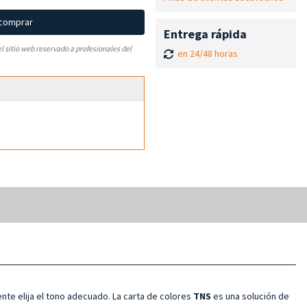
 comprar
Entrega rápida
el sitio web reservado a profesionales del
en 24/48 horas
ente elija el tono adecuado. La carta de colores
TNS
es una solución de