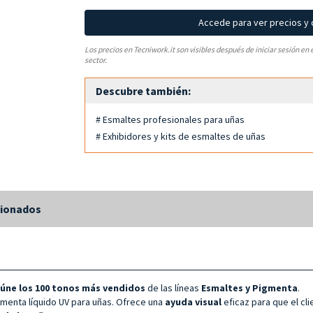
Accede para ver precios y
Los precios en Tecniwork.it son visibles después de iniciar sesión en 
sector.
Descubre también:
# Esmaltes profesionales para uñas
# Exhibidores y kits de esmaltes de uñas
cionados
úne los 100 tonos más vendidos
de las líneas
Esmaltes
y Pigmenta
.
menta líquido UV para uñas. Ofrece una
ayuda visual
eficaz para que el cli