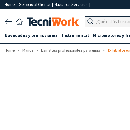
Home
|
Servicio al Cliente
|
Nuestros Servicios
|
Novedades y promociones
Instrumental
Micromotores y fr
Home
Manos
Esmaltes profesionales para uñas
Exhibidores
-20%