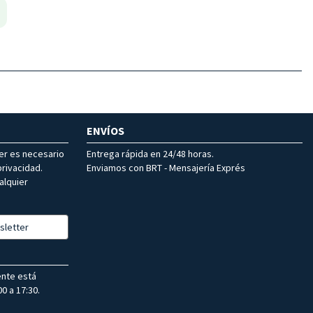
ENVÍOS
ter es necesario
Entrega rápida en 24/48 horas.
rivacidad.
Enviamos con BRT - Mensajería Exprés
alquier
sletter
ente está
0 a 17:30.