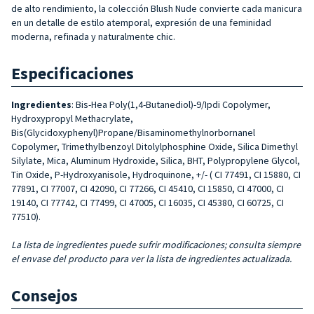
de alto rendimiento, la colección Blush Nude convierte cada manicura
en un detalle de estilo atemporal, expresión de una feminidad
moderna, refinada y naturalmente chic.
Especificaciones
Ingredientes
: Bis-Hea Poly(1,4-Butanediol)-9/Ipdi Copolymer,
Hydroxypropyl Methacrylate,
Bis(Glycidoxyphenyl)Propane/Bisaminomethylnorbornanel
Copolymer, Trimethylbenzoyl Ditolylphosphine Oxide, Silica Dimethyl
Silylate, Mica, Aluminum Hydroxide, Silica, BHT, Polypropylene Glycol,
Tin Oxide, P-Hydroxyanisole, Hydroquinone, +/- ( CI 77491, CI 15880, CI
77891, CI 77007, CI 42090, CI 77266, CI 45410, CI 15850, CI 47000, CI
19140, CI 77742, CI 77499, CI 47005, CI 16035, CI 45380, CI 60725, CI
77510).
La lista de ingredientes puede sufrir modificaciones; consulta siempre
el envase del producto para ver la lista de ingredientes actualizada.
Consejos