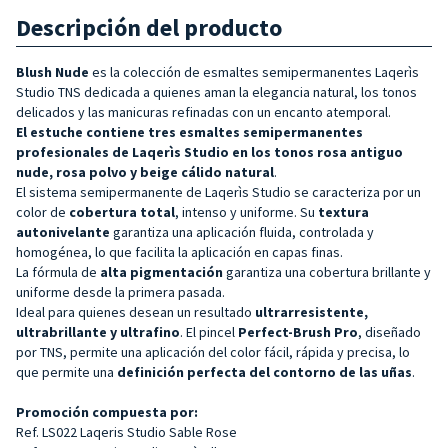
Descripción del producto
Blush Nude
es la colección de esmaltes semipermanentes Laqerìs
Studio TNS dedicada a quienes aman la elegancia natural, los tonos
delicados y las manicuras refinadas con un encanto atemporal.
El estuche contiene tres esmaltes semipermanentes
profesionales de Laqerìs Studio
en los tonos
rosa antiguo
nude, rosa polvo y beige cálido natural
.
El sistema semipermanente de Laqerìs Studio se caracteriza por un
color de
cobertura total
, intenso y uniforme. Su
textura
autonivelante
garantiza una aplicación fluida, controlada y
homogénea, lo que facilita la aplicación en capas finas.
La fórmula de
alta pigmentación
garantiza una cobertura brillante y
uniforme desde la primera pasada.
Ideal para quienes desean un resultado
ultrarresistente,
ultrabrillante y ultrafino
. El pincel
Perfect-Brush Pro
, diseñado
por TNS, permite una aplicación del color fácil, rápida y precisa, lo
que permite una
definición perfecta del contorno de las uñas
.
Promoción compuesta por:
Ref. LS022 Laqeris Studio Sable Rose