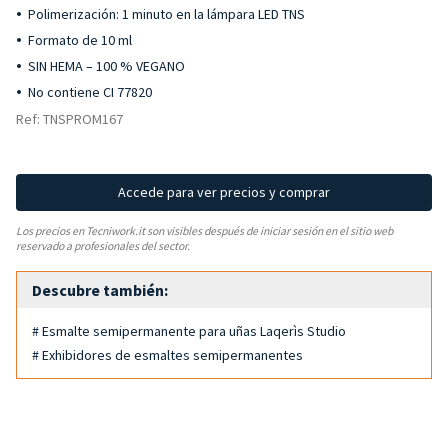
Polimerización: 1 minuto en la lámpara LED TNS
Formato de 10 ml
SIN HEMA – 100 % VEGANO
No contiene CI 77820
Ref: TNSPROM167
Accede para ver precios y comprar
Los precios en Tecniwork.it son visibles después de iniciar sesión en el sitio web
reservado a profesionales del sector.
Descubre también:
# Esmalte semipermanente para uñas Laqerìs Studio
# Exhibidores de esmaltes semipermanentes