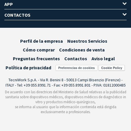
APP
CONTACTOS
Perfil de la empresa
Nuestros Servicios
Cómo comprar
Condiciones de venta
Preguntas frecuentes
Contactos
Aviso legal
Política de privacidad
Preferencias de cookies
TecniWork S.p.A. - Via R. Benini 8 - 50013 Campi Bisenzio (Firenze) -
ITALY - Tel: +39 055.8991.71 - Fax: +39 055.8991.801 - P.IVA: 01812000485
De acuerdo con las directrices del Ministerio de Salud relativas a la publicidad
sanitaria sobre dispositivos médicos, dispositivos médicos de diagnóstico in
vitro y productos médico-quirúrgicos,
se informa al usuario que la información contenida está dirigida
exclusivamente a profesionales.