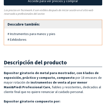
Accede para ver precios y comprar
Los precios en Tecniwork.it son visibles después de iniciar sesión en el sitio web
reservado a profesionales del sector.
Descubre también:
# Instrumentos para manos y pies
# Exhibidores
Descripción del producto
Expositor giratorio de metal para mostrador, con 6 lados de
exposición, práctico y compacto, compuesto
por 18 envases de
mayor rotación de
instrumentos de venta al por menor
Mani&Piedi Professional Care
, fiables y resistentes, dedicados al
cliente final que no quiere renunciar al cuidado personal.
Expositor giratorio compuesto por: