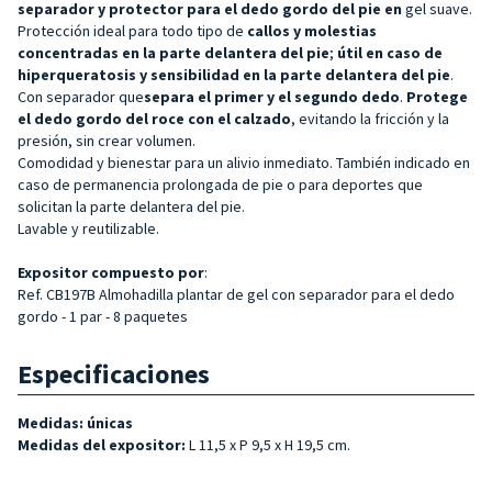
separador y protector para el dedo gordo del pie en
gel suave.
Protección ideal para todo tipo de
callos y molestias
concentradas en la parte delantera del pie
;
útil en caso de
hiperqueratosis y sensibilidad en la parte delantera del pie
.
Con separador que
separa el primer y el segundo dedo
.
Protege
el dedo gordo del roce con el calzado
, evitando la fricción y la
presión, sin crear volumen.
Comodidad y bienestar para un alivio inmediato. También indicado en
caso de permanencia prolongada de pie o para deportes que
solicitan la parte delantera del pie.
Lavable y reutilizable.
Expositor
compuesto por
:
Ref. CB197B Almohadilla plantar de gel con separador para el dedo
gordo - 1 par - 8 paquetes
Especificaciones
Medidas: únicas
Medidas del expositor:
L 11,5 x P 9,5 x H 19,5 cm.