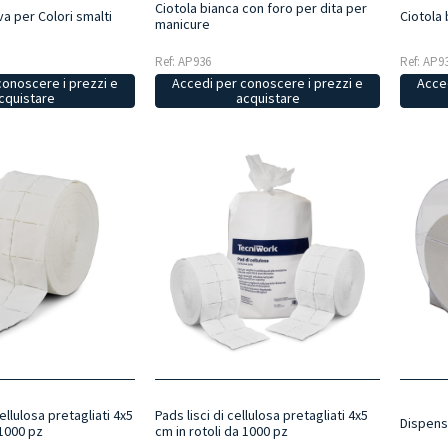
Ciotola bianca con foro per dita per
a per Colori smalti
Ciotola
manicure
Ref: AP9
Ref: AP936
conoscere i prezzi e
Acced
Accedi per conoscere i prezzi e
cquistare
acquistare
ellulosa pretagliati 4x5
Pads lisci di cellulosa pretagliati 4x5
Dispens
 1000 pz
cm in rotoli da 1000 pz