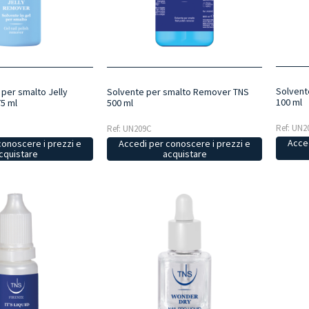
Solvent
 per smalto Jelly
Solvente per smalto Remover TNS
100 ml
5 ml
500 ml
Ref: UN2
Ref: UN209C
Acced
conoscere i prezzi e
Accedi per conoscere i prezzi e
cquistare
acquistare