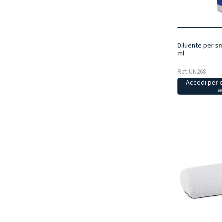
Diluente per sm
ml
Ref: UN268
Accedi per 
a