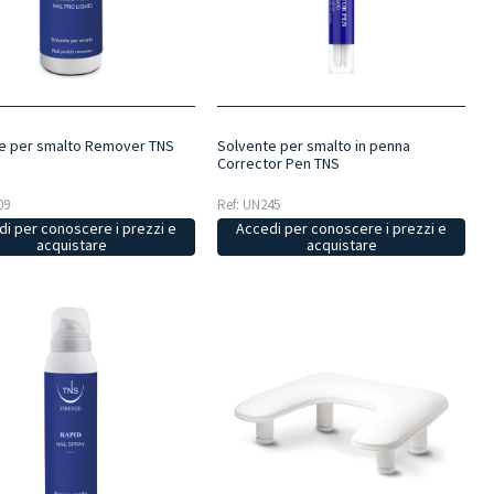
e per smalto Remover TNS
Solvente per smalto in penna
Corrector Pen TNS
09
Ref: UN245
i per conoscere i prezzi e
Accedi per conoscere i prezzi e
acquistare
acquistare