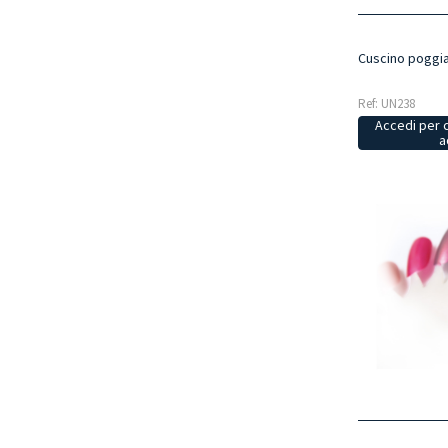
Cuscino poggia
Ref: UN238
Accedi per 
a