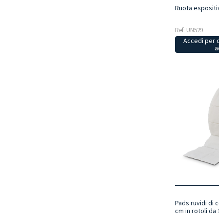
Ruota espositiv
Ref: UN529
Accedi per 
a
Pads ruvidi di c
cm in rotoli da