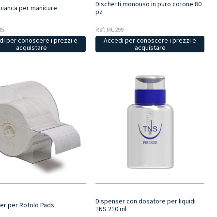
Dischetti monouso in puro cotone 80
 bianca per manicure
pz
35
Ref: MU299
i per conoscere i prezzi e
Accedi per conoscere i prezzi e
acquistare
acquistare
Dispenser con dosatore per liquidi
er per Rotolo Pads
TNS 210 ml