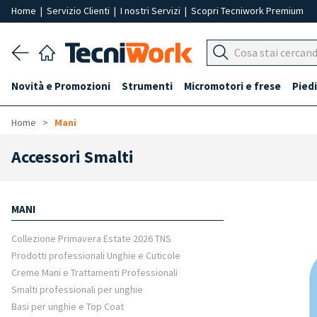
Home
|
Servizio Clienti
|
I nostri Servizi
|
Scopri Tecniwork Premium
Novità e Promozioni
Strumenti
Micromotori e frese
Piedi
Home
Mani
Accessori Smalti
MANI
Collezione Primavera Estate 2026 TNS
Prodotti professionali Unghie e Cuticole
Creme Mani e Trattamenti Professionali
Smalti professionali per unghie
Basi per unghie e Top Coat