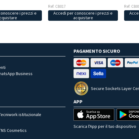
Ref: CB0
Ref: CB017
conoscere i prezzi e
Acced
Accedi per conoscere i prezzi e
cquistare
acquistare
PAGAMENTO SICURO
nti
WhatsApp Business
Secure Sockets Layer Cer
APP
Tecniwork istituzionale
Scarica l'App per il tuo dispositivo
TNS Cosmetics