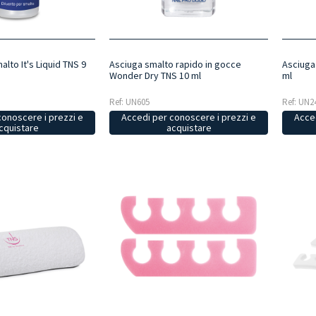
alto It's Liquid TNS 9
Asciuga
Asciuga smalto rapido in gocce
ml
Wonder Dry TNS 10 ml
Ref: UN2
Ref: UN605
conoscere i prezzi e
Acced
Accedi per conoscere i prezzi e
cquistare
acquistare