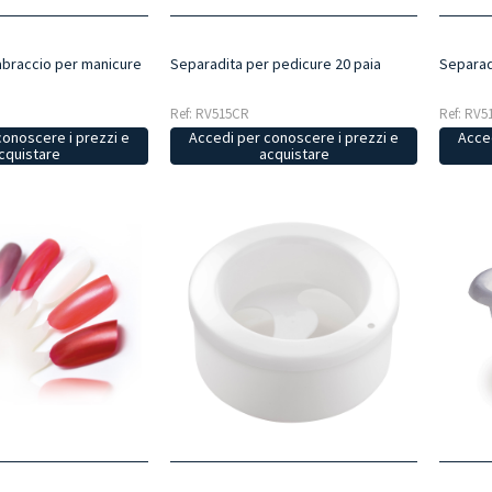
braccio per manicure
Separadita per pedicure 20 paia
Separad
Ref: RV515CR
Ref: RV5
conoscere i prezzi e
Accedi per conoscere i prezzi e
Acced
cquistare
acquistare