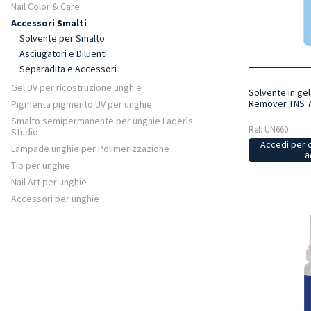
Nail Color & Care
Accessori Smalti
Solvente per Smalto
Asciugatori e Diluenti
Separadita e Accessori
Gel UV per ricostruzione unghie
Solvente in gel
Remover TNS 7
Pigmenta pigmento UV per unghie
Smalto semipermanente per unghie Laqerìs
Ref: UN660
Studio
Accedi per 
Lampade unghie per Polimerizzazione
a
Tip per unghie
Nail Art per unghie
Accessori per unghie