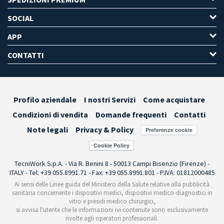
SOCIAL
APP
CONTATTI
Profilo aziendale
I nostri Servizi
Come acquistare
Condizioni di vendita
Domande frequenti
Contatti
Note legali
Privacy & Policy
Preferenze cookie
TecniWork S.p.A. - Via R. Benini 8 - 50013 Campi Bisenzio (Firenze) -
ITALY - Tel: +39 055.8991.71 - Fax: +39 055.8991.801 - P.IVA: 01812000485
Ai sensi delle Linee guida del Ministero della Salute relative alla pubblicità
sanitaria concernente i dispositivi medici, dispositivi medico-diagnostici in
vitro e presidi medico chirurgici,
si avvisa l'utente che le informazioni ivi contenute sono esclusivamente
rivolte agli operatori professionali.