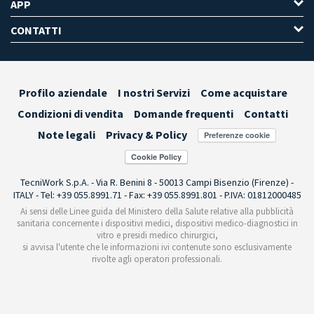
APP
CONTATTI
Profilo aziendale
I nostri Servizi
Come acquistare
Condizioni di vendita
Domande frequenti
Contatti
Note legali
Privacy & Policy
Preferenze cookie
TecniWork S.p.A. - Via R. Benini 8 - 50013 Campi Bisenzio (Firenze) -
ITALY - Tel: +39 055.8991.71 - Fax: +39 055.8991.801 - P.IVA: 01812000485
Ai sensi delle Linee guida del Ministero della Salute relative alla pubblicità
sanitaria concernente i dispositivi medici, dispositivi medico-diagnostici in
vitro e presidi medico chirurgici,
si avvisa l'utente che le informazioni ivi contenute sono esclusivamente
rivolte agli operatori professionali.