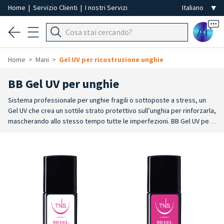
Home
|
Servizio Clienti
|
I nostri Servizi
Ai
Home
Mani
Gel UV per ricostruzione unghie
BB Gel UV per unghie
Sistema professionale per unghie fragili o sottoposte a stress, un
Gel UV che crea un sottile strato protettivo sull’unghia per rinforzarla,
mascherando allo stesso tempo tutte le imperfezioni. BB Gel UV per
la copertura di unghie, si adatta e aderisce perfettamente alla lamina
dell'unghia, compiendo una azione ristrutturante, rinforzante e anti-
rottura.