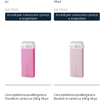
pz
36 pz
Ref: PR203
Ref: PR213
Accedi per conoscere i prezzi
Accedi per conoscere i prezzi
e acquistare
e acquistare
Cera epilatoria ipoallergenica
Cera epilatoria ipoallergenica
Fiorella in cartuccia 100 g 36 pz
Boudoir in cartucce 100 g 36 pz