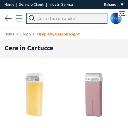
Home
|
Servizio Clienti
|
I nostri Servizi
Ai
Home
Corpo
Cirépil by Perron Rigot
Cere in Cartucce