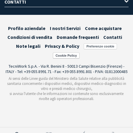
CONTATTI
Profilo aziendale
I nostri Servizi
Come acquistare
Condizioni di vendita
Domande frequenti
Contatti
Note legali
Privacy & Policy
Preferenze cookie
TecniWork S.p.A. - Via R. Benini 8 - 50013 Campi Bisenzio (Firenze) -
ITALY - Tel: +39 055.8991.71 - Fax: +39 055.8991.801 - P.IVA: 01812000485
Ai sensi delle Linee guida del Ministero della Salute relative alla pubblicità
sanitaria concernente i dispositivi medici, dispositivi medico-diagnostici in
vitro e presidi medico chirurgici,
si avvisa l'utente che le informazioni ivi contenute sono esclusivamente
rivolte agli operatori professionali.