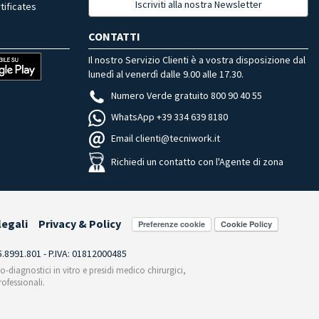
Iscriviti alla nostra Newsletter
tificates
CONTATTI
Il nostro Servizio Clienti è a vostra disposizione dal
lunedì al venerdì dalle 9.00 alle 17.30.
Numero Verde gratuito 800 90 40 55
WhatsApp +39 334 639 8180
Email clienti@tecniwork.it
Richiedi un contatto con l'Agente di zona
legali
Privacy & Policy
Preferenze cookie
55.8991.801 - P.IVA: 01812000485
co-diagnostici in vitro e presidi medico chirurgici,
ofessionali.