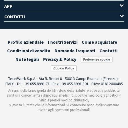
APP
CONTATTI
Profilo aziendale
I nostri Servizi
Come acquistare
Condizioni di vendita
Domande frequenti
Contatti
Note legali
Privacy & Policy
Preferenze cookie
TecniWork S.p.A. - Via R. Benini 8 - 50013 Campi Bisenzio (Firenze) -
ITALY - Tel: +39 055.8991.71 - Fax: +39 055.8991.801 - P.IVA: 01812000485
Ai sensi delle Linee guida del Ministero della Salute relative alla pubblicità
sanitaria concernente i dispositivi medici, dispositivi medico-diagnostici in
vitro e presidi medico chirurgici,
si avvisa l'utente che le informazioni ivi contenute sono esclusivamente
rivolte agli operatori professionali.