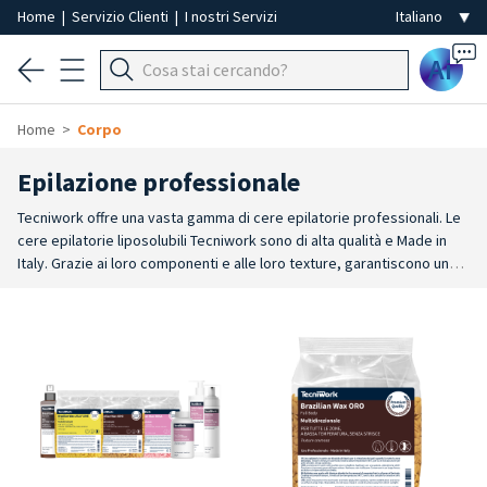
Home
|
Servizio Clienti
|
I nostri Servizi
Ai
Home
Corpo
Epilazione professionale
Tecniwork offre una vasta gamma di cere epilatorie professionali. Le
cere epilatorie liposolubili Tecniwork sono di alta qualità e Made in
Italy. Grazie ai loro componenti e alle loro texture, garantiscono una
stesura scorrevole e uno strappo delicato dei peli superflui per una
epilazione precisa, duratura e senza residui. Cere epilatorie delicate
e adatte a tutti i tipi di pelle, dalle normali alle più sensibili. Disponibili
sia in barattoli che in cartucce. Tecniwork propone inoltre una vasta
selezione di f
ornelli scaldacera professionali e manipoli scaldacera
professionali per una epilazione perfetta. I
modelli di scaldacera
professionale sono disponibili sia per cera in barattolo che per cera
rullo in cartuccia. E' disponibile anche un ampio assortimento di
manipolo scaldacera professionale per scaldare la cera in cartucce,