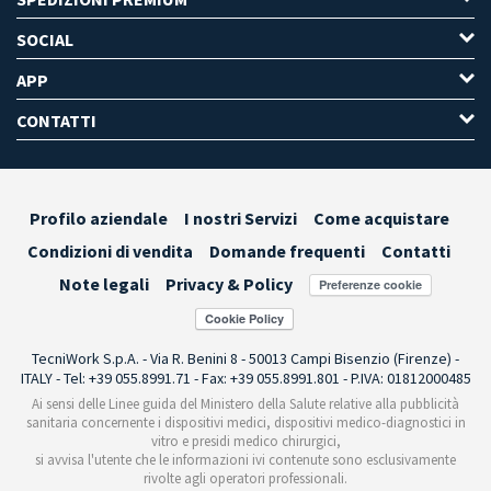
SOCIAL
APP
CONTATTI
Profilo aziendale
I nostri Servizi
Come acquistare
Condizioni di vendita
Domande frequenti
Contatti
Note legali
Privacy & Policy
Preferenze cookie
TecniWork S.p.A. - Via R. Benini 8 - 50013 Campi Bisenzio (Firenze) -
ITALY - Tel: +39 055.8991.71 - Fax: +39 055.8991.801 - P.IVA: 01812000485
Ai sensi delle Linee guida del Ministero della Salute relative alla pubblicità
sanitaria concernente i dispositivi medici, dispositivi medico-diagnostici in
vitro e presidi medico chirurgici,
si avvisa l'utente che le informazioni ivi contenute sono esclusivamente
rivolte agli operatori professionali.