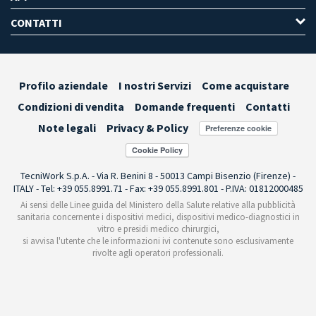
CONTATTI
Profilo aziendale
I nostri Servizi
Come acquistare
Condizioni di vendita
Domande frequenti
Contatti
Note legali
Privacy & Policy
Preferenze cookie
TecniWork S.p.A. - Via R. Benini 8 - 50013 Campi Bisenzio (Firenze) -
ITALY - Tel: +39 055.8991.71 - Fax: +39 055.8991.801 - P.IVA: 01812000485
Ai sensi delle Linee guida del Ministero della Salute relative alla pubblicità
sanitaria concernente i dispositivi medici, dispositivi medico-diagnostici in
vitro e presidi medico chirurgici,
si avvisa l'utente che le informazioni ivi contenute sono esclusivamente
rivolte agli operatori professionali.