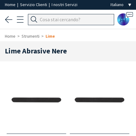
Home
|
Servizio Clienti
|
I nostri Servizi
Ai
Home
Strumenti
Lime
Lime Abrasive Nere