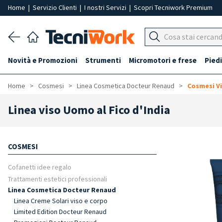
Home
|
Servizio Clienti
|
I nostri Servizi
|
Scopri Tecniwork Premium
Novità e Promozioni
Strumenti
Micromotori e frese
Piedi
Home
Cosmesi
Linea Cosmetica Docteur Renaud
Cosmesi V
Linea viso Uomo al Fico d'India
COSMESI
Cofanetti idee regalo
Trattamenti estetici professionali
Linea Cosmetica Docteur Renaud
Linea Creme Solari viso e corpo
Limited Edition Docteur Renaud