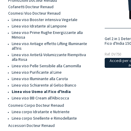
Promozioni Docteur Renaud
Cofanetti Docteur Renaud
Cosmesi Viso Docteur Renaud
Linea viso Booster intensiva Vegetale
Linea viso Idratante al Lampone
Linea viso Prime Rughe Energizzante alla
Mimosa
Gel 2 in 1 Dete
Fico d'India 15
Linea viso Antiage effetto Lifting Illuminante
all'Iris
Ref: DV750
Linea viso Antietà Volumizzante Riempitiva
alla Rosa
Accedi per 
a
Linea viso Pelle Sensibile alla Camomilla
Linea viso Purificante al Lime
Linea viso Illuminante alla Carota
Linea viso Schiarente al Gelso Bianco
Linea viso Uomo al Fico d'India
Linea viso BB Cream all'Albicocca
Cosmesi Corpo Docteur Renaud
Linea corpo Idratante e Nutriente
Linea corpo Snellente e Rimodellante
Accessori Docteur Renaud