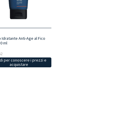
Idratante Anti-Age al Fico
50 ml
52
i per conoscere i prezzi e
acquistare