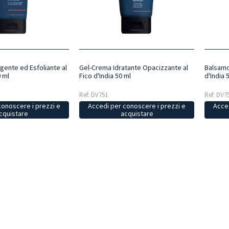
rgente ed Esfoliante al
Gel-Crema Idratante Opacizzante al
Balsamo 
0 ml
Fico d'India 50 ml
d'India 
Ref: DV751
Ref: DV7
conoscere i prezzi e
Accedi per conoscere i prezzi e
Acced
cquistare
acquistare