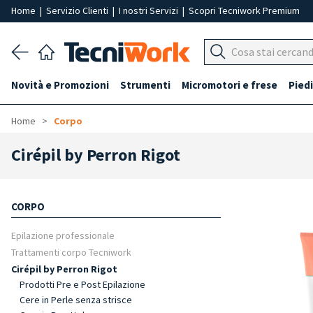
Home
|
Servizio Clienti
|
I nostri Servizi
|
Scopri Tecniwork Premium
Novità e Promozioni
Strumenti
Micromotori e frese
Piedi
Home
Corpo
Cirépil by Perron Rigot
CORPO
Epilazione professionale
Trattamenti corpo Tecniwork
Cirépil by Perron Rigot
Prodotti Pre e Post Epilazione
Cere in Perle senza strisce