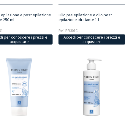
 epilazione e post epilazione
Olio pre epilazione e olio post
e 250 ml
epilazione idratante 1 l
01
Ref: PR301C
i per conoscere i prezzi e
Accedi per conoscere i prezzi e
acquistare
acquistare