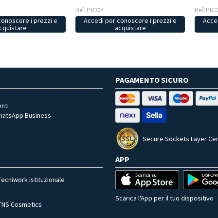
Ref: PR304
Ref: PR3
conoscere i prezzi e
Accedi per conoscere i prezzi e
Acced
cquistare
acquistare
PAGAMENTO SICURO
nti
WhatsApp Business
Secure Sockets Layer Cer
APP
Tecniwork istituzionale
Scarica l'App per il tuo dispositivo
TNS Cosmetics