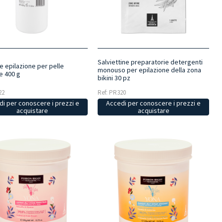
Salviettine preparatorie detergenti
e epilazione per pelle
monouso per epilazione della zona
e 400 g
bikini 30 pz
22
Ref: PR320
i per conoscere i prezzi e
Accedi per conoscere i prezzi e
acquistare
acquistare