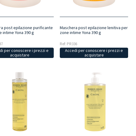
a post epilazione purificante
Maschera post epilazione lenitiva per
e intime Yona 390 g
zone intime Yona 390 g
37
Ref: PR336
i per conoscere i prezzi e
Accedi per conoscere i prezzi e
acquistare
acquistare