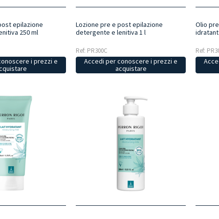
post epilazione
Lozione pre e post epilazione
Olio pre
nitiva 250 ml
detergente e lenitiva 1 l
idratant
Ref: PR300C
Ref: PR3
conoscere i prezzi e
Accedi per conoscere i prezzi e
Acced
cquistare
acquistare