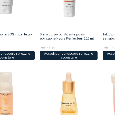
zione SOS imperfezioni
Siero corpo purificante post-
Talco pr
epilazione Hydra Perfecteur 125 ml
sensibil
Ref: PR339
Ref: PR3
conoscere i prezzi e
Accedi per conoscere i prezzi e
Acced
cquistare
acquistare