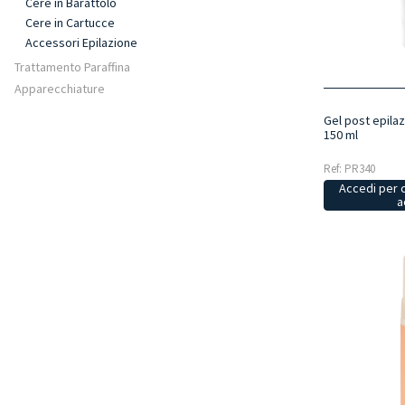
Cere in Barattolo
Cere in Cartucce
Accessori Epilazione
Trattamento Paraffina
Apparecchiature
Gel post epila
150 ml
Ref: PR340
Accedi per 
a