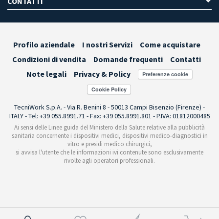
CONTATTI
Profilo aziendale
I nostri Servizi
Come acquistare
Condizioni di vendita
Domande frequenti
Contatti
Note legali
Privacy & Policy
Preferenze cookie
TecniWork S.p.A. - Via R. Benini 8 - 50013 Campi Bisenzio (Firenze) -
ITALY - Tel: +39 055.8991.71 - Fax: +39 055.8991.801 - P.IVA: 01812000485
Ai sensi delle Linee guida del Ministero della Salute relative alla pubblicità
sanitaria concernente i dispositivi medici, dispositivi medico-diagnostici in
vitro e presidi medico chirurgici,
si avvisa l'utente che le informazioni ivi contenute sono esclusivamente
rivolte agli operatori professionali.