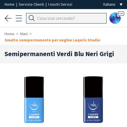
Home
|
Servizio Clienti
|
I nostri Servizi
Ai
Home
Mani
Smalto semipermanente per unghie Laqerìs Studio
Semipermanenti Verdi Blu Neri Grigi