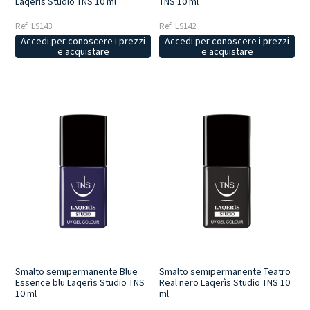
Laqerìs Studio TNS 10 ml
TNS 10 ml
Ref: LS143
Ref: LS142
Accedi per conoscere i prezzi
Accedi per conoscere i prezzi
e acquistare
e acquistare
Smalto semipermanente Blue
Smalto semipermanente Teatro
Essence blu Laqerìs Studio TNS
Real nero Laqerìs Studio TNS 10
10 ml
ml