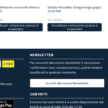
Skinlover rosa nude intenso
Smalto Versailles Greige beige grigio
NS
10 ml TNS
457
Ref: UNS697
i per conoscere i prezzi e
Accedi per conoscere i prezzi e
acquistare
acquistare
NEWSLETTER
Per iscriverti alla nostra newsletter è necessario
confermare i tuoi consensi privacy, potrai sempre
modificarli in qualsiasi momento.
Iscriviti alla nostra Newsletter
tificates
CONTATTI
Il nostro Servizio Clienti è a vostra disposizione dal
lunedì al venerdì dalle 9.00 alle 17.30.