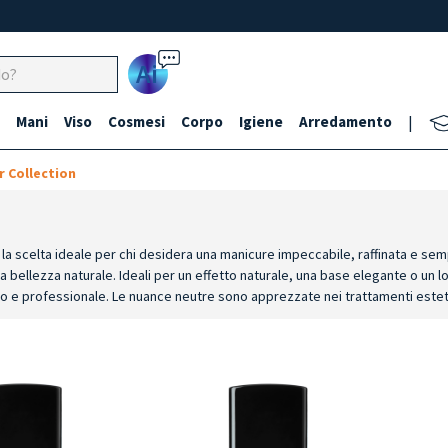
Ai
Mani
Viso
Cosmesi
Corpo
Igiene
Arredamento
|
r Collection
, la scelta ideale per chi desidera una manicure impeccabile, raffinata e sempr
la bellezza naturale.
Ideali per un effetto naturale, una base elegante o un 
rato e professionale. Le nuance neutre sono apprezzate nei trattamenti este
o al beige caldo e freddo; texture uniformi per una stesura senza striature e 