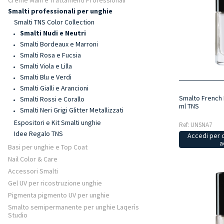
Creme Mani e Trattamenti Professionali
Smalti professionali per unghie
Smalti TNS Color Collection
Smalti Nudi e Neutri
Smalti Bordeaux e Marroni
Smalti Rosa e Fucsia
Smalti Viola e Lilla
Smalti Blu e Verdi
Smalti Gialli e Arancioni
Smalto French 
Smalti Rossi e Corallo
ml TNS
Smalti Neri Grigi Glitter Metallizzati
Espositori e Kit Smalti unghie
Ref: UNSNA7
Idee Regalo TNS
Accedi per 
a
Basi per unghie e Top Coat
Nail Color & Care
Accessori Smalti
Gel UV per ricostruzione unghie
Pigmenta pigmento UV per unghie
Smalto semipermanente per unghie Laqerìs
Studio