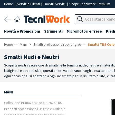
Home
|
Servizio Clienti
|
I nostri Servizi
|
Scopri Tecniwork Premium
Novità e Promozioni
Strumenti
Micromotori e frese
Piedi
Home
Mani
Smalti professionali per unghie
Smalti TNS Colo
Smalti Nudi e Neutri
Scopri la nostra selezione di smalti nelle tonalità nude, neutre e naturali
lattiginosi e second skin, questi colori valorizzano l’unghia esaltandone 
ogni occasione, si adattano a ogni incarnato per un risultato pulito, cu
ideale sia per manicure che per pedicure.
Colori versatili dal nude rosat
MANI
Collezione Primavera Estate 2026 TNS
Prodotti professionali Unghie e Cuticole