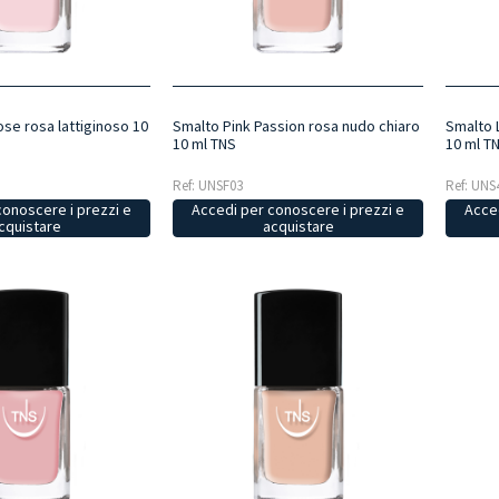
ose rosa lattiginoso 10
Smalto Pink Passion rosa nudo chiaro
Smalto 
10 ml TNS
10 ml T
Ref: UNSF03
Ref: UNS
conoscere i prezzi e
Accedi per conoscere i prezzi e
Acced
cquistare
acquistare