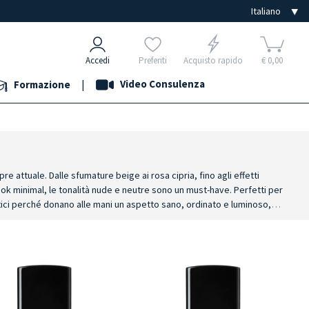
Accedi
Preferiti
Acquisto rapido
€ 0,00
|
Video Consulenza
Formazione
e attuale. Dalle sfumature beige ai rosa cipria, fino agli effetti
look minimal, le tonalità nude e neutre sono un must-have.
Perfetti per
tici perché donano alle mani un aspetto sano, ordinato e luminoso,
finish naturali ed eleganti.