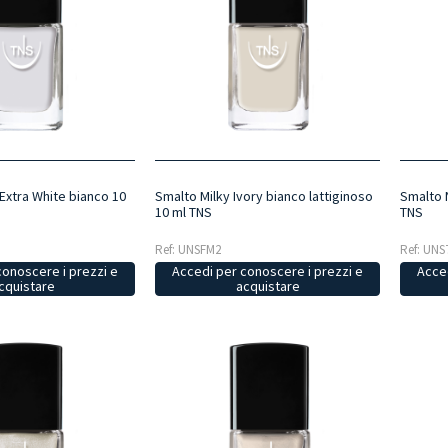
Extra White bianco 10
Smalto Milky Ivory bianco lattiginoso
Smalto 
10 ml TNS
TNS
Ref: UNSFM2
Ref: UNS
conoscere i prezzi e
Accedi per conoscere i prezzi e
Acced
cquistare
acquistare