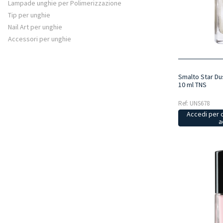
Lampade unghie per Polimerizzazione
Tip per unghie
Nail Art per unghie
Accessori per unghie
Smalto Star Dus
10 ml TNS
Ref: UNS678
Accedi per 
a