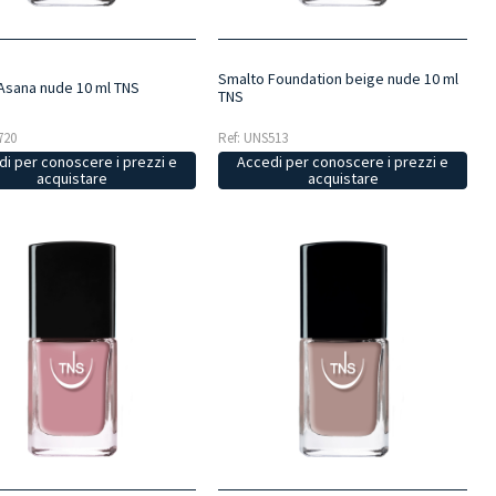
Smalto Foundation beige nude 10 ml
Asana nude 10 ml TNS
TNS
720
Ref: UNS513
i per conoscere i prezzi e
Accedi per conoscere i prezzi e
acquistare
acquistare