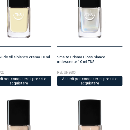
Nude Villa bianco crema 10 ml
Smalto Prisma Gloss bianco
iridescente 10 ml TNS
725
Ref: UNS680
i per conoscere i prezzi e
Accedi per conoscere i prezzi e
acquistare
acquistare