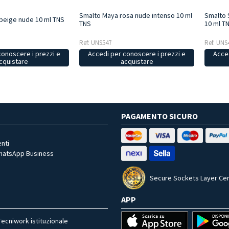
Smalto Maya rosa nude intenso 10 ml
Smalto 
beige nude 10 ml TNS
TNS
10 ml T
Ref: UNS547
Ref: UNS
conoscere i prezzi e
Accedi per conoscere i prezzi e
Acced
cquistare
acquistare
PAGAMENTO SICURO
nti
WhatsApp Business
Secure Sockets Layer Cer
APP
Tecniwork istituzionale