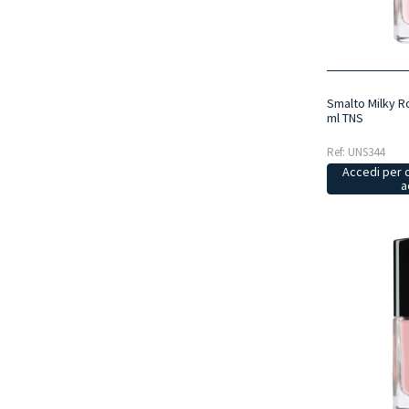
Smalto Milky R
ml TNS
Ref: UNS344
Accedi per 
a