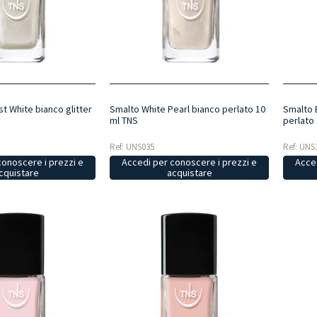
t White bianco glitter
Smalto White Pearl bianco perlato 10
Smalto 
ml TNS
perlato
Ref: UNS035
Ref: UNS
conoscere i prezzi e
Accedi per conoscere i prezzi e
Acced
cquistare
acquistare