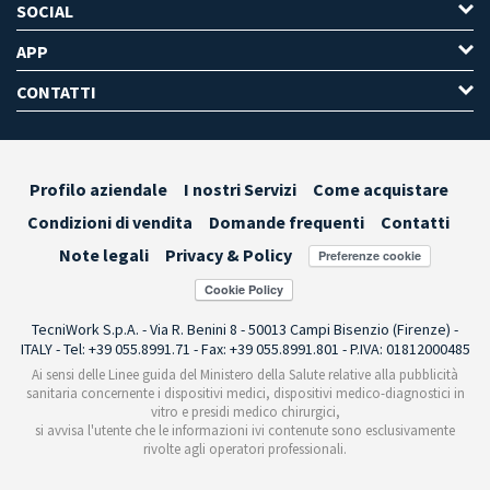
SOCIAL
APP
CONTATTI
Profilo aziendale
I nostri Servizi
Come acquistare
Condizioni di vendita
Domande frequenti
Contatti
Note legali
Privacy & Policy
Preferenze cookie
TecniWork S.p.A. - Via R. Benini 8 - 50013 Campi Bisenzio (Firenze) -
ITALY - Tel: +39 055.8991.71 - Fax: +39 055.8991.801 - P.IVA: 01812000485
Ai sensi delle Linee guida del Ministero della Salute relative alla pubblicità
sanitaria concernente i dispositivi medici, dispositivi medico-diagnostici in
vitro e presidi medico chirurgici,
si avvisa l'utente che le informazioni ivi contenute sono esclusivamente
rivolte agli operatori professionali.