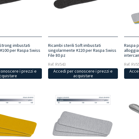
 Strong imbustati
Ricambi sterili Soft imbustati
Raspa p
 #100 per Raspa Swiss
singolarmente #220 per Raspa Swiss
alloggi
File 80 pz
intercam
Ref: RV543
Ref: RV5
conoscere i prezzi e
Accedi per conoscere i prezzi e
Acced
cquistare
acquistare