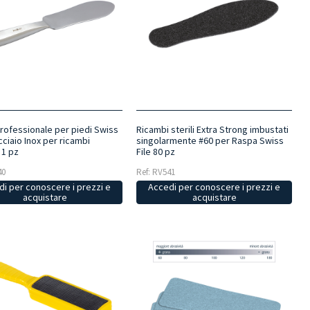
rofessionale per piedi Swiss
Ricambi sterili Extra Strong imbustati
Acciaio Inox per ricambi
singolarmente #60 per Raspa Swiss
 1 pz
File 80 pz
40
Ref: RV541
i per conoscere i prezzi e
Accedi per conoscere i prezzi e
acquistare
acquistare