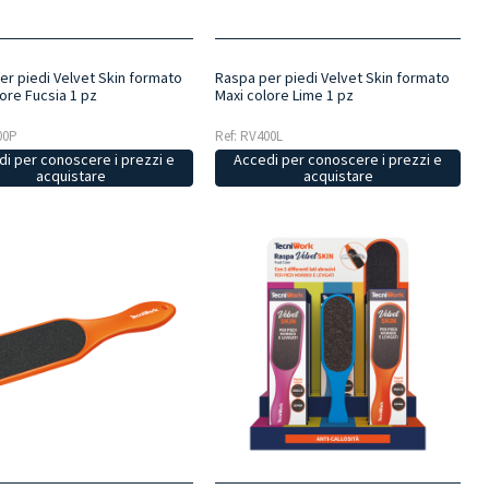
er piedi Velvet Skin formato
Raspa per piedi Velvet Skin formato
ore Fucsia 1 pz
Maxi colore Lime 1 pz
00P
Ref: RV400L
i per conoscere i prezzi e
Accedi per conoscere i prezzi e
acquistare
acquistare