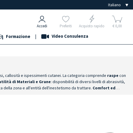
Accedi
Preferiti
Acquisto rapido
€ 0,00
|
Video Consulenza
Formazione
si, callosità e ispessimenti cutanei. La categoria comprende
raspe
con
tilità di Materiali e Grane
: disponibilità di diversi livelli di abrasività,
a della zona e all'entità dell'inestetismo da trattare.
Comfort ed
controllata, fluida e confortevole per tutta la sessione di
gni trattamento. Questa soluzione garantisce una ottimale sicurezza
uativo. Strumenti robusti, resistenti all'usura e completamente