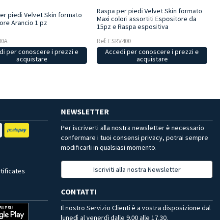
Raspa per piedi Velvet Skin formato
er piedi Velvet Skin formato
Maxi colori assortiti Espositore da
ore Arancio 1 pz
15pz e Raspa espositiva
00A
Ref: ESRV400
i per conoscere i prezzi e
Accedi per conoscere i prezzi e
acquistare
acquistare
NEWSLETTER
Per iscriverti alla nostra newsletter è necessario
confermare i tuoi consensi privacy, potrai sempre
modificarli in qualsiasi momento.
Iscriviti alla nostra Newsletter
tificates
CONTATTI
Il nostro Servizio Clienti è a vostra disposizione dal
lunedì al venerdì dalle 9.00 alle 17.30.