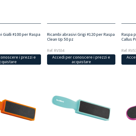
i Gialli #100 per Raspa
Ricambi abrasivi Grigi #120 per Raspa
Raspa p
Clean Up 50 pz
Callus 
Ref: RV554
Ref: RV5
conoscere i prezzi e
Accedi per conoscere i prezzi e
Acced
cquistare
acquistare