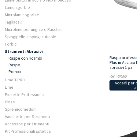
Lame bisturi in acciaio inox monouso
Lame sgorbie
Microlame sgorbie
Tagliacalli
Microlime per unghie e Raschini
Spingipelle e spingi cuticole
Forbici
Strumenti Abrasivi
Raspa professi
Raspe con ricambi
Plus in Acciaio
Raspe
abrasivi 1 pz
Pomici
Ref: RV560
Lime T-PRO
Accedi per 
Lime
a
Pinzette Professionali
Pinze
Spremicomedoni
Vaschette per Strumenti
Accessori per strumenti
Kit Professionali Estetica