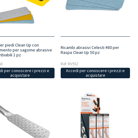
er piedi Clean Up con
Ricambi abrasivi Celesti #80 per
amento per sagome abrasive
Raspa Clean Up 50 pz
biabili 1 pz
50
Ref: RV552
i per conoscere i prezzi e
Accedi per conoscere i prezzi e
acquistare
acquistare