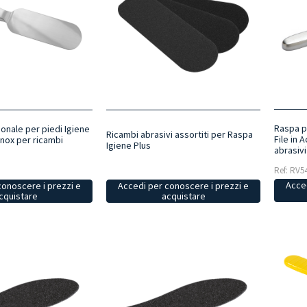
Raspa p
onale per piedi Igiene
Ricambi abrasivi assortiti per Raspa
File in 
 Inox per ricambi
Igiene Plus
abrasivi
Ref: RV5
Acced
conoscere i prezzi e
Accedi per conoscere i prezzi e
cquistare
acquistare