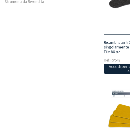
Strumenti da Rivendita
Ricambi sterili
singolarmente
File 80 pz
Ref: RV542
Accedi per 
a