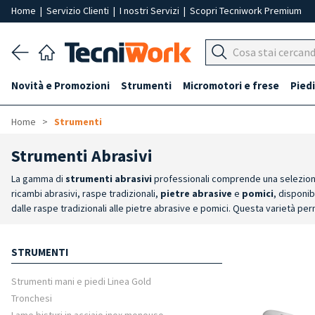
Home
|
Servizio Clienti
|
I nostri Servizi
|
Scopri Tecniwork Premium
Novità e Promozioni
Strumenti
Micromotori e frese
Piedi
Home
Strumenti
Strumenti Abrasivi
La gamma di
strumenti abrasivi
professionali comprende una selezione 
ricambi abrasivi, raspe tradizionali,
pietre abrasive
e
pomici
, disponib
dalle raspe tradizionali alle pietre abrasive e pomici. Questa varietà perm
Efficacia Operativa
: strumenti caratterizzati da un design ergonomico c
lavoro.
Igiene e Monouso
: la vasta scelta di raspe professionali incl
STRUMENTI
igienica.
Massima Durata e Sterilizzazione
: la gamma include anche ra
autoclavabili per assicurare una sanificazione profonda e standard profe
Strumenti mani e piedi Linea Gold
Tronchesi