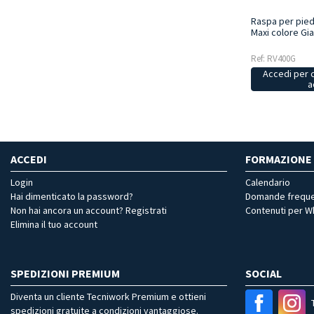
Raspa per pied
Maxi colore Gia
Ref: RV400G
Accedi per 
a
ACCEDI
FORMAZIONE
Login
Calendario
Hai dimenticato la password?
Domande freque
Non hai ancora un account? Registrati
Contenuti per 
Elimina il tuo account
SPEDIZIONI PREMIUM
SOCIAL
Diventa un cliente Tecniwork Premium e ottieni
spedizioni gratuite a condizioni vantaggiose.