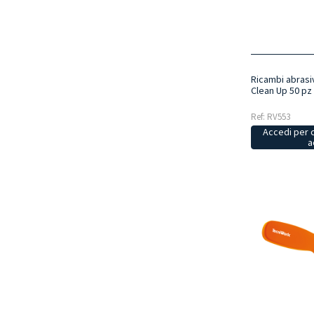
Ricambi abrasiv
Clean Up 50 pz
Ref: RV553
Accedi per 
a