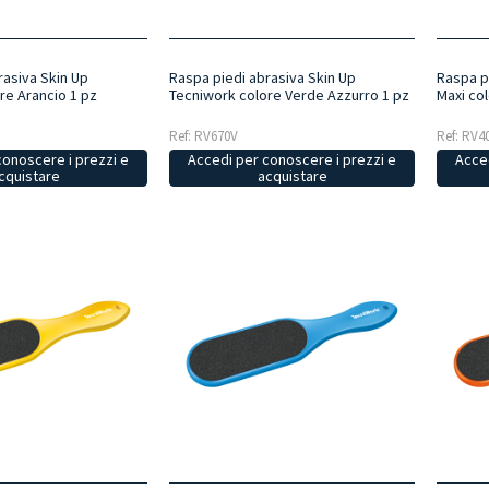
rasiva Skin Up
Raspa piedi abrasiva Skin Up
Raspa p
re Arancio 1 pz
Tecniwork colore Verde Azzurro 1 pz
Maxi col
Ref: RV670V
Ref: RV4
conoscere i prezzi e
Accedi per conoscere i prezzi e
Acced
cquistare
acquistare