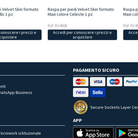
i Velvet Skin formato
Raspa per piedi Velvet Skin formato
Raspa p
llo 1 pz
Maxi colore Celeste 1 pz
Maxi col
Ref: RV400B
Ref: RV4
conoscere i prezzi e
Accedi per conoscere i prezzi e
Acced
cquistare
acquistare
PAGAMENTO SICURO
nti
WhatsApp Business
Secure Sockets Layer Cer
APP
Tecniwork istituzionale