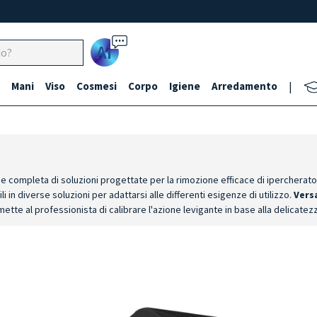
Ai
Mani
Viso
Cosmesi
Corpo
Igiene
Arredamento
|
completa di soluzioni progettate per la rimozione efficace di ipercherato
ili in diverse soluzioni per adattarsi alle differenti esigenze di utilizzo.
Versa
ette al professionista di calibrare l'azione levigante in base alla delicatezz
he facilita la presa e ottimizza la pressione manuale, garantendo un'azione 
ude raspe dotate di ricambi abrasivi monouso, facilmente sostituibili dopo o
spe in acciaio inox di alta qualità, progettate per un uso intensivo e contin
ssionali elevati.