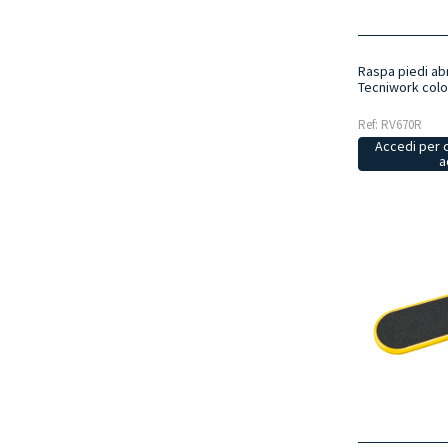
Raspa piedi ab
Tecniwork colo
Ref: RV670R
Accedi per 
a