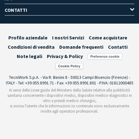
CONTATTI
Profilo aziendale
I nostri Servizi
Come acquistare
Condizioni di vendita
Domande frequenti
Contatti
Note legali
Privacy & Policy
Preferenze cookie
TecniWork S.p.A. - Via R. Benini 8 - 50013 Campi Bisenzio (Firenze) -
ITALY - Tel: +39 055.8991.71 - Fax: +39 055.8991.801 - P.IVA: 01812000485
Ai sensi delle Linee guida del Ministero della Salute relative alla pubblicità
sanitaria concernente i dispositivi medici, dispositivi medico-diagnostici in
vitro e presidi medico chirurgici,
si avvisa l'utente che le informazioni ivi contenute sono esclusivamente
rivolte agli operatori professionali.