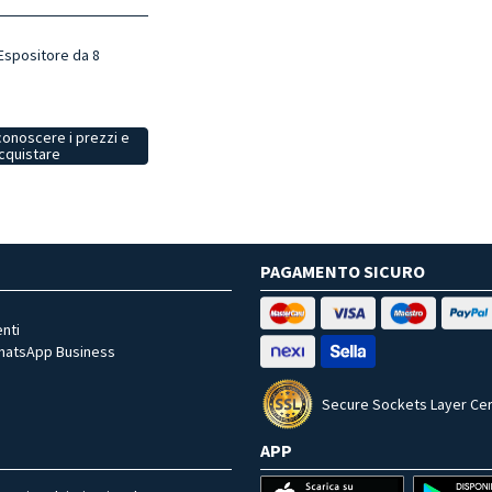
 Espositore da 8
conoscere i prezzi e
cquistare
PAGAMENTO SICURO
nti
WhatsApp Business
Secure Sockets Layer Cer
APP