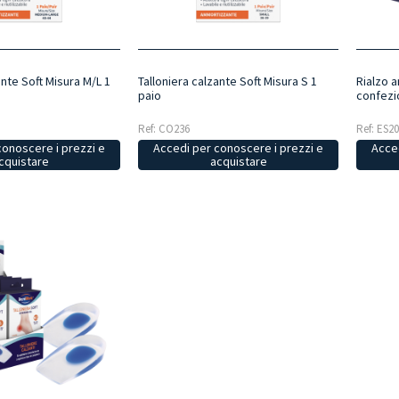
ante Soft Misura M/L 1
Talloniera calzante Soft Misura S 1
Rialzo 
paio
confezi
Ref: CO236
Ref: ES2
conoscere i prezzi e
Accedi per conoscere i prezzi e
Acced
cquistare
acquistare