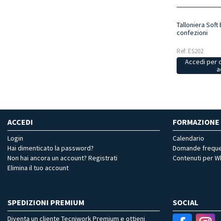
Talloniera Soft
confezioni
Ref: ES202
Accedi per 
a
ACCEDI
FORMAZIONE
Login
Calendario
Hai dimenticato la password?
Domande freque
Non hai ancora un account? Registrati
Contenuti per 
Elimina il tuo account
SPEDIZIONI PREMIUM
SOCIAL
Diventa un cliente Tecniwork Premium e ottieni