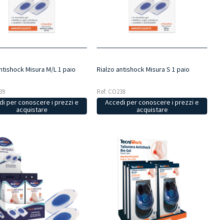
ntishock Misura M/L 1 paio
Rialzo antishock Misura S 1 paio
39
Ref: CO238
i per conoscere i prezzi e
Accedi per conoscere i prezzi e
acquistare
acquistare