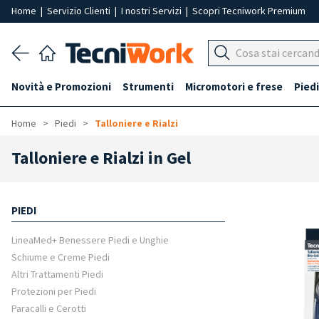
Home
|
Servizio Clienti
|
I nostri Servizi
|
Scopri Tecniwork Premium
Novità e Promozioni
Strumenti
Micromotori e frese
Piedi
Home
Piedi
Talloniere e Rialzi
Talloniere e Rialzi in Gel
PIEDI
LineaMed+ Benessere Piedi e Unghie
Schiume e Creme Piedi
Altri Trattamenti Piedi
Protezioni per Piedi
Paracalli e Cerotti