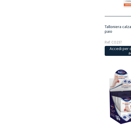
Talloniera calz
paio
Ref: CO237
Accedi per 
a