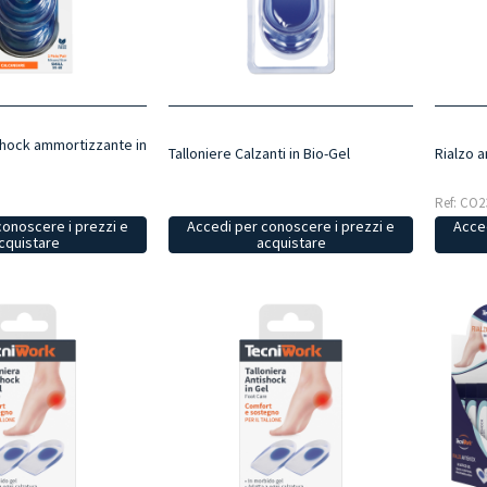
ishock ammortizzante in
Talloniere Calzanti in Bio-Gel
Rialzo a
Ref: CO2
conoscere i prezzi e
Accedi per conoscere i prezzi e
Acced
cquistare
acquistare