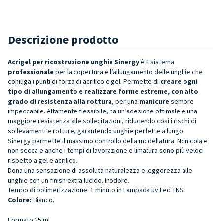
Descrizione prodotto
Acrigel
per ricostruzione unghie Sinergy
è il sistema
professionale
per la copertura e l’allungamento delle unghie che
coniuga i punti di forza di acrilico e gel. Permette di
creare ogni
tipo di allungamento e realizzare forme estreme, con alto
grado di resistenza alla rottura
, per una
manicure
sempre
impeccabile. Altamente flessibile, ha un’adesione ottimale e una
maggiore resistenza alle sollecitazioni, riducendo così i rischi di
sollevamenti e rotture, garantendo unghie perfette a lungo.
Sinergy permette il massimo controllo della modellatura. Non cola e
non secca e anche i tempi di lavorazione e limatura sono più veloci
rispetto a gel e acrilico.
Dona una sensazione di assoluta naturalezza e leggerezza alle
unghie con un finish extra lucido. Inodore.
Tempo di polimerizzazione: 1 minuto in Lampada uv Led TNS.
Colore:
Bianco.
Formato 25 ml