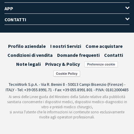
APP
CONTATTI
Profilo aziendale
I nostri Servizi
Come acquistare
Condizioni di vendita
Domande frequenti
Contatti
Note legali
Privacy & Policy
Preferenze cookie
TecniWork S.p.A. - Via R. Benini 8 - 50013 Campi Bisenzio (Firenze) -
ITALY - Tel: +39 055.8991.71 - Fax: +39 055.8991.801 - P.IVA: 01812000485
Ai sensi delle Linee guida del Ministero della Salute relative alla pubblicità
sanitaria concernente i dispositivi medici, dispositivi medico-diagnostici in
vitro e presidi medico chirurgici,
si avvisa l'utente che le informazioni ivi contenute sono esclusivamente
rivolte agli operatori professionali.