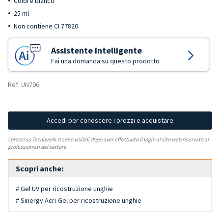
Colore bianco
25 ml
Non contiene CI 77820
Assistente Intelligente
Fai una domanda su questo prodotto
Ref: UN706
Accedi per conoscere i prezzi e acquistare
I prezzi su Tecniwork.it sono visibili dopo aver effettuato il login al sito web riservato ai
professionisti del settore.
Scopri anche:
# Gel UV per ricostruzione unghie
# Sinergy Acri-Gel per ricostruzione unghie