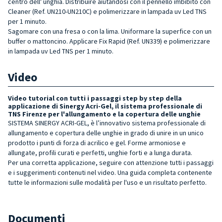
centro dell' unghia. Distribuire aiutandosi con il pennello imbibito con
Cleaner (Ref. UN210-UN210C) e polimerizzare in lampada uv Led TNS
per 1 minuto.
Sagomare con una fresa o con la lima. Uniformare la superfice con un
buffer o mattoncino. Applicare Fix Rapid (Ref. UN339) e polimerizzare
in lampada uv Led TNS per 1 minuto.
Video
Video tutorial con tutti i passaggi step by step della
applicazione di Sinergy Acri-Gel, il sistema professionale di
TNS Firenze per l'allungamento e la copertura delle unghie
SISTEMA SINERGY ACRI-GEL, è l’innovativo sistema professionale di
allungamento e copertura delle unghie in grado di unire in un unico
prodotto i punti di forza di acrilico e gel. Forme armoniose e
allungate, profili curati e perfetti, unghie forti e a lunga durata.
Per una corretta applicazione, seguire con attenzione tutti i passaggi
e i suggerimenti contenuti nel video. Una guida completa contenente
tutte le informazioni sulle modalità per l'uso e un risultato perfetto.
Documenti