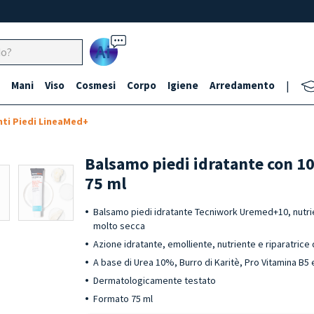
Ai
Mani
Viso
Cosmesi
Corpo
Igiene
Arredamento
|
ti Piedi LineaMed+
Balsamo piedi idratante con 
75 ml
Balsamo piedi idratante Tecniwork Uremed+10, nutrie
molto secca
Azione idratante, emolliente, nutriente e riparatrice
A base di Urea 10%, Burro di Karitè, Pro Vitamina B5 e
Dermatologicamente testato
Formato 75 ml