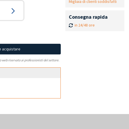
Migliaia di clienti soddisfatti
Consegna rapida
in 24/48 ore
e acquistare
to web riservato ai professionisti del settore.