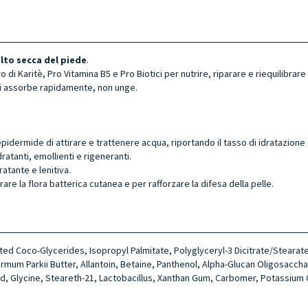
lto secca del piede
.
 di Karitè, Pro Vitamina B5 e Pro Biotici per nutrire, riparare e riequilibrar
Si assorbe rapidamente, non unge.
pidermide di attirare e trattenere acqua, riportando il tasso di idratazione c
idratanti, emollienti e rigeneranti.
ratante e lenitiva.
brare la flora batterica cutanea e per rafforzare la difesa della pelle.
ated Coco-Glycerides, Isopropyl Palmitate, Polyglyceryl-3 Dicitrate/Stearate
mum Parkii Butter, Allan­toin, Betaine, Panthenol, Alpha-Glu­can Oligosacchar
c Acid, Glycine, Ste­areth-21, Lactobacillus, Xanthan Gum, Carbomer, Potassi