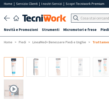
Home
|
Servizio Clienti
|
I nostri Servizi
|
Scopri Tecniwork Premium
Novità e Promozioni
Strumenti
Micromotori e frese
Piedi
Home
Piedi
LineaMed+ Benessere Piedi e Unghie
Trattamen