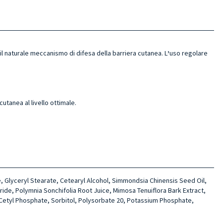
e il naturale meccanismo di difesa della barriera cutanea. L
’
uso regolare
utanea al livello ottimale.
, Glyceryl Stearate, Cete­aryl Alcohol, Simmondsia Chinensis Seed Oil,
ide, Polymnia Son­chifolia Root Juice, Mimosa Tenui­flora Bark Extract,
um Cetyl Phosphate, Sorbitol, Polysorbate 20, Potassium Phosphate,