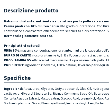
Descrizione prodotto
Balsamo idratante, nutriente e riparatore per la pelle secca e mo
Crema piedi con 10% di Urea
per un alto grado di idratazione. Con Burro
contribuisce a contrastare efficacemente secchezza e disidratazione. 
Dermatologicamente testato.
Principi attivi naturali
:
UREA 10%
: massima concentrazione idratante, migliora la capacità dell’e
BURRO DI KARITÈ
: ricco di vitamine A, B, E e F, con proprietà nutrienti, 
PRO VITAMINA B5
: efficace nel meccanismo di riparazione della pelle. Id
PRO BIOTICI
: ingredienti innovativi, 100% naturali, lavorano per riequili
Specifiche
Ingredienti
: Aqua, Urea, Glycerin, Octyldodecanol, Olus Oil, Hydroge­n
Lactic Acid, Glyceryl Stea­rate Se, Ricinus Communis Seed Oil, Butyrosper
Centella Asiatica Extract, Maltodextrin, Glycolic Acid, Lysine Hcl, Mali
Sodium Hydroxide, Silica, Phenoxyethanol, Imidazolidinyl Urea, Parfum.