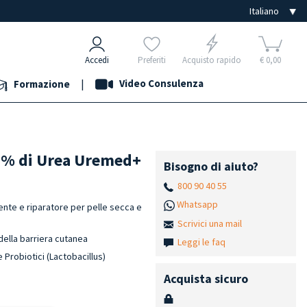
Accedi
Preferiti
Acquisto rapido
€ 0,00
|
Video Consulenza
Formazione
10% di Urea Uremed+
Bisogno di aiuto?
800 90 40 55
Whatsapp
nte e riparatore per pelle secca e
Scrivici una mail
 della barriera cutanea
Leggi le faq
 Probiotici (Lactobacillus)
Acquista sicuro