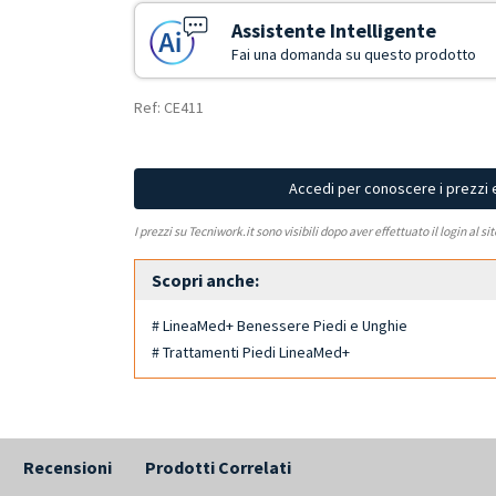
Assistente Intelligente
Fai una domanda su questo prodotto
Ref: CE411
Accedi per conoscere i prezzi 
I prezzi su Tecniwork.it sono visibili dopo aver effettuato il login al si
Scopri anche:
# LineaMed+ Benessere Piedi e Unghie
# Trattamenti Piedi LineaMed+
Recensioni
Prodotti Correlati