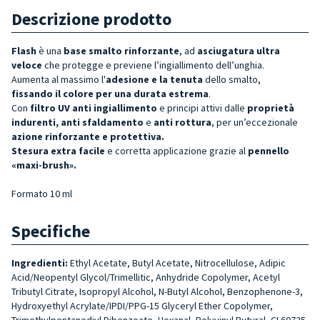
Descrizione prodotto
Flash
è una
base smalto rinforzante
, ad
asciugatura ultra
veloce
che protegge e previene l’ingiallimento dell’unghia.
Aumenta al massimo l'
adesione e la tenuta
dello smalto,
fissando
il colore per una durata estrem
a
.
Con
filtro UV anti ingiallimento
e principi attivi dalle
p
roprietà
indurenti, anti sfaldamento
e
anti rottura
, per un’eccezionale
azione rinforzante e protettiva.
Stesura extra facile
e corretta applicazione grazie al
pennello
«maxi-brush».
Formato 10 ml
Specifiche
Ingredienti:
Ethyl Acetate, Butyl Acetate, Nitrocellulose, Adipic
Acid/Neopentyl Glycol/Trimellitic, Anhydride Copolymer, Acetyl
Tributyl Citrate, Isopropyl Alcohol, N-Butyl Alcohol, Benzophenone-3,
Hydroxyethyl Acrylate/IPDI/PPG-15 Glyceryl Ether Copolymer,
Trimethylpentanediyl Dibenzoate, Hexanal, Polyvinyl Butyral, CI 60725,