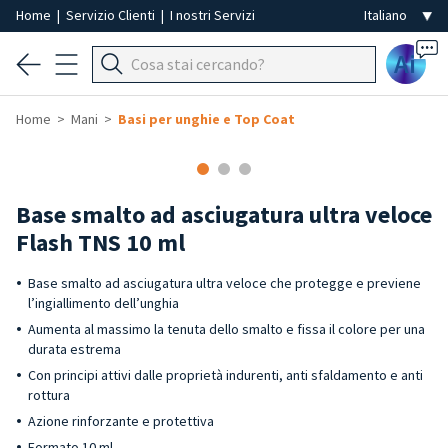
Home
|
Servizio Clienti
|
I nostri Servizi
Ai
Home
Mani
Basi per unghie e Top Coat
Base smalto ad asciugatura ultra veloce
Flash TNS 10 ml
Base smalto ad asciugatura ultra veloce che protegge e previene
l’ingiallimento dell’unghia
Aumenta al massimo la tenuta dello smalto e fissa il colore per una
durata estrema
Con principi attivi dalle proprietà indurenti, anti sfaldamento e anti
rottura
Azione rinforzante e protettiva
Formato 10 ml