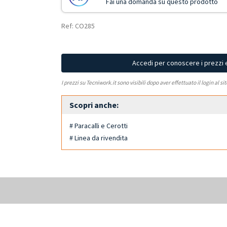
Fai una domanda su questo prodotto
Ref: CO285
Accedi per conoscere i prezzi 
I prezzi su Tecniwork.it sono visibili dopo aver effettuato il login al si
Scopri anche:
# Paracalli e Cerotti
# Linea da rivendita