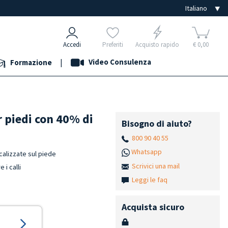
Accedi
Preferiti
Acquisto rapido
€ 0,00
|
Video Consulenza
Formazione
er piedi con 40% di
Bisogno di aiuto?
800 90 40 55
Whatsapp
ocalizzate sul piede
Scrivici una mail
 i calli
Leggi le faq
Acquista sicuro