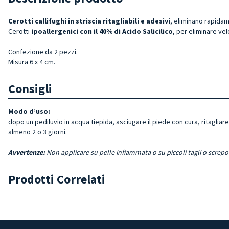
Cerotti callifughi in striscia ritagliabili
e adesivi
, eliminano rapida
Cerotti
ipoallergenici con il 40% di Acido Salicilico
, per eliminare ve
Confezione da 2 pezzi.
Misura 6 x 4 cm.
Consigli
Modo d’uso:
dopo un pediluvio in acqua tiepida, asciugare il piede con cura, ritagliare
almeno 2 o 3 giorni.
Avvertenze:
Non applicare su pelle infiammata o su piccoli tagli o screpo
Prodotti Correlati