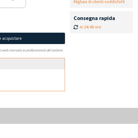
Migliaia di clienti soddisfatti
Consegna rapida
in 24/48 ore
e acquistare
to web riservato ai professionisti del settore.