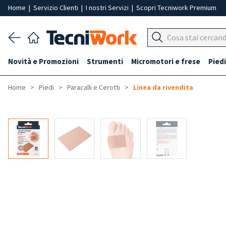
Home
|
Servizio Clienti
|
I nostri Servizi
|
Scopri Tecniwork Premium
Novità e Promozioni
Strumenti
Micromotori e frese
Piedi
Home
Piedi
Paracalli e Cerotti
Linea da rivendita