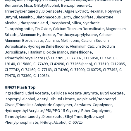
Bentonite, Mica, N-ButylAlcohol, Benzophenone-1,
Trimethylpentanediyl Dibenzoate, Algae Extract, Hexanal, Polyvinyl
Butyral, Mannitol, Diatomaceous Earth, Zinc Sulfate, Diacetone
Alcohol, Phosphoric Acid, Tocopherol, Silica, Synthetic
Fluorphlogopite, Tin Oxide, Calcium Titanium Borosilicate, Magnesium
Silicate, Aluminum Hydroxide, Triethoxycaprylylsilane, Calcium
Aluminum Borosilicate, Alumina, Methicone, Calcium Sodium
Borosilicate, Hydrogen Dimethicone, Aluminum Calcium Sodium
Borosilicate, Titanium Dioxide (nano), Dimethicone,
Trimethylsiloxysilicate (+/- CI 77891, CI 77007, CI 15850, CI 77491, CI
19140, CI 15880, CI 77499, CI 42090, CI 77266 (nano), CI 77510, CI 12085,
CI 77742, CI 74160, CI 77163, CI 74260, CI 77000, CI 60725, CI 77492, CI
75470, CI 73360, CI 12085).
UN637 Flash Top
Ingredienti: Ethyl Acetate, Cellulose Acetate Butyrate, Butyl Acetate,
Isopropyl Alcohol, Acetyl Tributyl Citrate, Adipic Acid/Neopentyl
Glycol/Trimellitic Anhydride Copolymer, Acrylates Copolymer,
Hydroxyethyl Acrylate/IPDI/PPG-15 Glyceryl Ether Copolymer,
Trimethylpentanediyl Dibenzoate, Ethyl Trimethylbenzoyl
Phenylphosphinate, N-Butyl Alcohol, CI 60725.