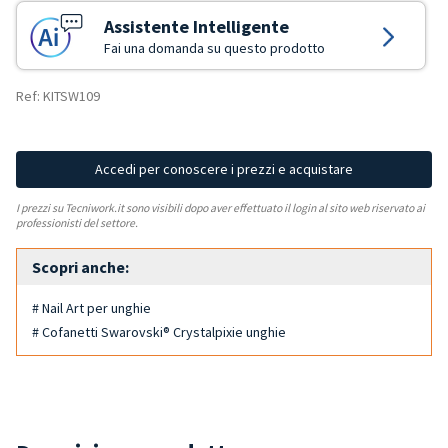
Assistente Intelligente
Fai una domanda su questo prodotto
Ref: KITSW109
Accedi per conoscere i prezzi e acquistare
I prezzi su Tecniwork.it sono visibili dopo aver effettuato il login al sito web riservato ai
professionisti del settore.
Scopri anche:
# Nail Art per unghie
# Cofanetti Swarovski® Crystalpixie unghie