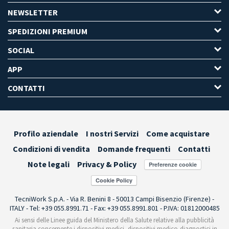
NEWSLETTER
SPEDIZIONI PREMIUM
SOCIAL
APP
CONTATTI
Profilo aziendale
I nostri Servizi
Come acquistare
Condizioni di vendita
Domande frequenti
Contatti
Note legali
Privacy & Policy
Preferenze cookie
TecniWork S.p.A. - Via R. Benini 8 - 50013 Campi Bisenzio (Firenze) -
ITALY - Tel: +39 055.8991.71 - Fax: +39 055.8991.801 - P.IVA: 01812000485
Ai sensi delle Linee guida del Ministero della Salute relative alla pubblicità
sanitaria concernente i dispositivi medici, dispositivi medico-diagnostici in