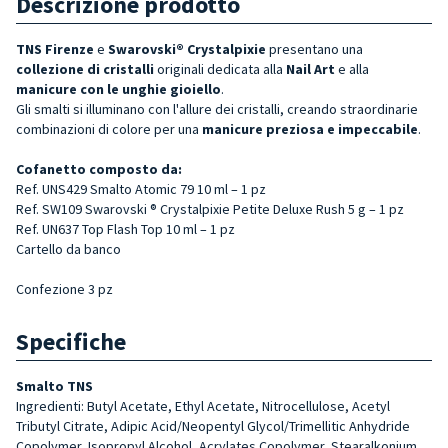
Descrizione prodotto
TNS Firenze
e
Swarovski® Crystalpixie
presentano una
collezione di cristalli
originali dedicata alla
Nail Art
e alla
manicure con le unghie gioiello
.
Gli smalti si illuminano con l'allure dei cristalli, creando straordinarie
combinazioni di colore per una
manicure preziosa e impeccabile
.
Cofanetto composto da:
Ref.
UNS429 Smalto Atomic 79
10 ml – 1 pz
Ref. SW109 Swarovski ® Crystalpixie
Petite
Deluxe Rush
5 g – 1 pz
Ref. UN637 Top Flash Top 10 ml – 1 pz
Cartello da banco
Confezione 3 pz
Specifiche
Smalto TNS
Ingredienti: Butyl Acetate, Ethyl Acetate, Nitrocellulose, Acetyl
Tributyl Citrate, Adipic Acid/Neopentyl Glycol/Trimellitic Anhydride
Copolymer, Isopropyl Alcohol, Acrylates Copolymer, Stearalkonium