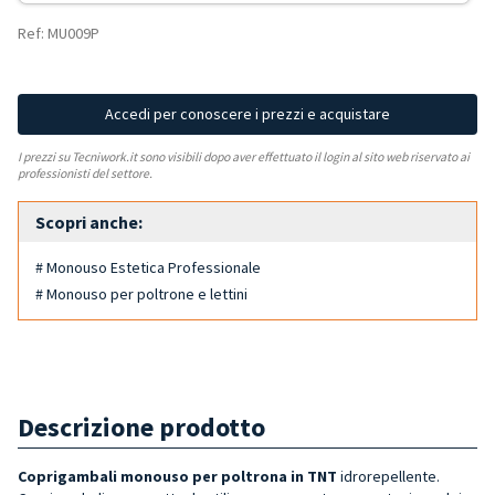
Ref: MU009P
Accedi per conoscere i prezzi e acquistare
I prezzi su Tecniwork.it sono visibili dopo aver effettuato il login al sito web riservato ai
professionisti del settore.
Scopri anche:
# Monouso Estetica Professionale
# Monouso per poltrone e lettini
Descrizione prodotto
Coprigambali monouso per poltrona in TNT
idrorepellente.