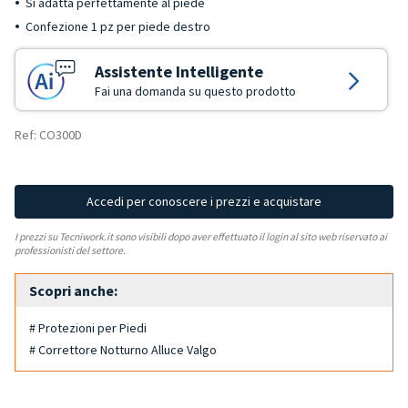
Si adatta perfettamente al piede
Confezione 1 pz per piede destro
Assistente Intelligente
Fai una domanda su questo prodotto
Ref: CO300D
Accedi per conoscere i prezzi e acquistare
I prezzi su Tecniwork.it sono visibili dopo aver effettuato il login al sito web riservato ai
professionisti del settore.
Scopri anche:
# Protezioni per Piedi
# Correttore Notturno Alluce Valgo