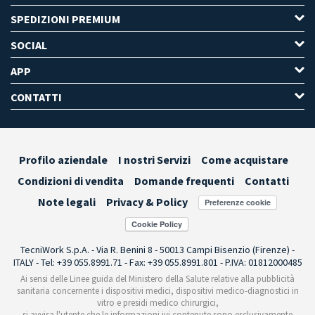
SPEDIZIONI PREMIUM
SOCIAL
APP
CONTATTI
Profilo aziendale
I nostri Servizi
Come acquistare
Condizioni di vendita
Domande frequenti
Contatti
Note legali
Privacy & Policy
Preferenze cookie
TecniWork S.p.A. - Via R. Benini 8 - 50013 Campi Bisenzio (Firenze) -
ITALY - Tel: +39 055.8991.71 - Fax: +39 055.8991.801 - P.IVA: 01812000485
Ai sensi delle Linee guida del Ministero della Salute relative alla pubblicità
sanitaria concernente i dispositivi medici, dispositivi medico-diagnostici in
vitro e presidi medico chirurgici,
si avvisa l'utente che le informazioni ivi contenute sono esclusivamente