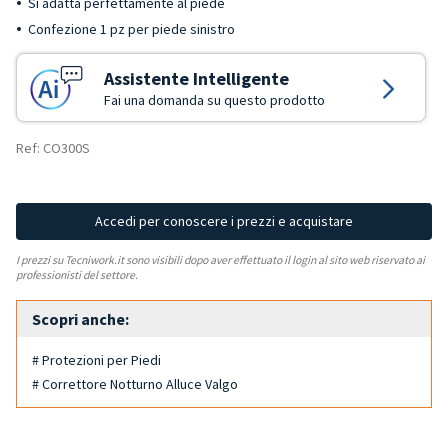
Si adatta perfettamente al piede
Confezione 1 pz per piede sinistro
Assistente Intelligente
Fai una domanda su questo prodotto
Ref: CO300S
Accedi per conoscere i prezzi e acquistare
I prezzi su Tecniwork.it sono visibili dopo aver effettuato il login al sito web riservato ai
professionisti del settore.
Scopri anche:
# Protezioni per Piedi
# Correttore Notturno Alluce Valgo