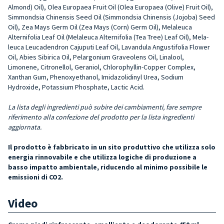
Almond) Oil), Olea Europaea Fruit Oil (Olea Europaea (Olive) Fruit Oil),
Simmondsia Chinen­sis Seed Oil (Simmondsia Chi­nensis (Jojoba) Seed
Oil), Zea Mays Germ Oil (Zea Mays (Corn) Germ Oil), Melaleuca
Alternifo­lia Leaf Oil (Melaleuca Alterni­folia (Tea Tree) Leaf Oil), Mela­
leuca Leucadendron Cajuputi Leaf Oil, Lavandula Angustifo­lia Flower
Oil, Abies Sibirica Oil, Pelargonium Graveolens Oil, Linalool,
Limonene, Citronellol, Geraniol, Chlorophyllin-Copper Complex,
Xanthan Gum, Phe­noxyethanol, Imidazolidinyl Ure­a, Sodium
Hydroxide, Potas­sium Phosphate, Lactic Acid.
La lista degli ingredienti può subire dei cambiamenti, fare sempre
riferimento alla confezione del prodotto per la lista ingredienti
aggiornata.
Il prodotto è fabbricato in un sito produttivo che utilizza solo
energia rinnovabile e che utilizza logiche di produzione a
basso impatto ambientale, riducendo al minimo possibile le
emissioni di CO2.
Video