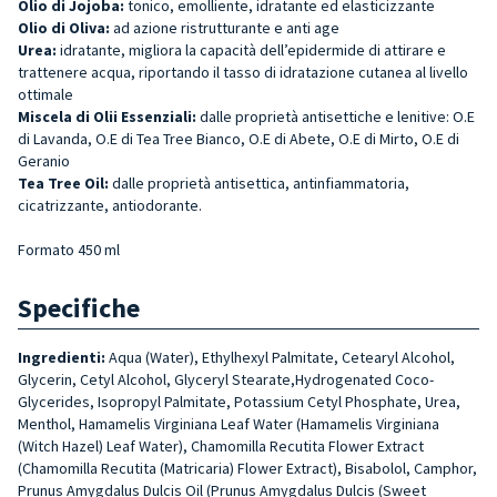
Olio di Jojoba:
tonico, emolliente, idratante ed elasticizzante
Olio di Oliva:
ad azione ristrutturante e anti age
Urea:
idratante, migliora la capacità dell’epidermide di attirare e
trattenere acqua, riportando il tasso di idratazione cutanea al livello
ottimale
Miscela di Olii Essenziali:
dalle proprietà antisettiche e lenitive: O.E
di Lavanda, O.E di Tea Tree Bianco, O.E di Abete, O.E di Mirto, O.E di
Geranio
Tea Tree Oil:
dalle proprietà antisettica, antinfiammatoria,
cicatrizzante, antiodorante.
Formato 450 ml
Specifiche
Ingredienti:
Aqua (Water), Ethylhexyl Palmitate, Cete­aryl Alcohol,
Glycerin, Cetyl Alcohol, Glyceryl Stearate,Hydrogenated Coco-
Glycerides, Isopropyl Palmitate, Potas­sium Cetyl Phosphate, Ure­a,
Menthol, Hamamelis Virgi­niana Leaf Water (Hamame­lis Virginiana
(Witch Hazel) Leaf Water), Chamomilla Recu­tita Flower Extract
(Chamomil­la Recutita (Matricaria) Flower Extract), Bisabolol, Camphor,
Prunus Amygdalus Dulcis Oil (Prunus Amygdalus Dulcis (Swe­et