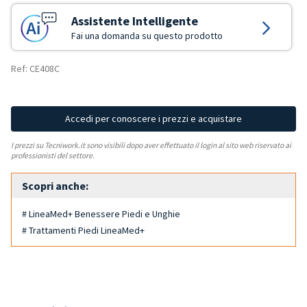
Assistente Intelligente
Fai una domanda su questo prodotto
Ref: CE408C
Accedi per conoscere i prezzi e acquistare
I prezzi su Tecniwork.it sono visibili dopo aver effettuato il login al sito web riservato ai
professionisti del settore.
Scopri anche:
# LineaMed+ Benessere Piedi e Unghie
# Trattamenti Piedi LineaMed+