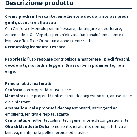
Descrizione prodotto
Crema piedi rinfrescante, emolliente e deodorante per piedi
gonfi, stanchi e affaticati.
Con Canfora e Mentolo per rinfrescare, defatigare e deodorare,
Amamelide e Olii Vegetali per un’elevata funzionalità emolliente e
lenitiva e Tea Tree Oil per un’azione igienizzante.
Dermatologicamente testata.
Proprietà:
l’uso regolare contribuisce a mantenere i
piedi freschi,
deodorati, morbidi e leggeri.
Si assorbe rapidamente, non
unge.
Principi attivi naturali:
Canfora:
con proprietà antisettiche
Mentolo:
dalle proprietà rinfrescanti, decongestionanti, antisettiche
e disinfettanti
Amamelide:
dalle proprietà decongestionanti, astringenti ed
emollienti, lenitiva e riepitelizzante
Camomilla:
emolliente, calmante, rigenerante e decongestionante
Olio di Mandorle Dolci:
emolliente, idratante, dermoprotettiva e
lenitiva, mantiene la pelle morbida ed elastica