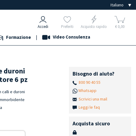
Accedi
Preferiti
Acquisto rapido
€ 0,00
|
Video Consulenza
Formazione
 e duroni
Bisogno di aiuto?
tore 6 pz
800 90 40 55
Whatsapp
 calli e duroni
Scrivici una mail
e ammorbidente
Leggi le faq
na
Acquista sicuro