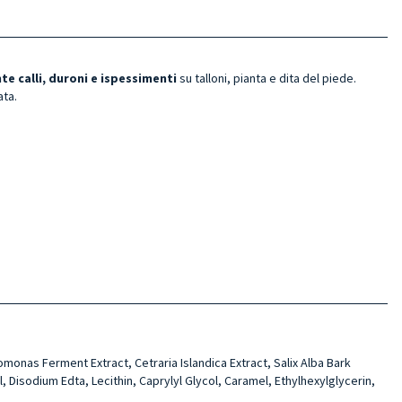
e calli, duroni e ispessimenti
su talloni, pianta e dita del piede.
ata.
mo­nas Ferment Extract, Cetra­ria Islandica Extract, Salix Alba Bark
Diso­dium Edta, Lecithin, Caprylyl Glycol, Caramel, Ethylhexyl­glycerin,