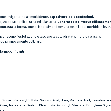
 azione levigante ed ammorbidente.
Espositore da 6 confezioni.
co, Acido Mandelico, Urea ed Allantoina.
Contrasta e rimuove efficacement
ntrasta la formazione di ispessimenti per una pelle liscia, morbida e levig
avoriscono l'esfoliazione e lasciano la cute idratata, morbida e liscia.
do il rinnovamento cellulare.
dermopurificanti.
, Sodium Cetearyl Sul­fate, Salicylic Acid, Urea, Man­delic Acid, Pseudoaltero
an Gum, Tocopherol, Sodium Phosphate, Ascorbyl Palmi­tate, Propylene Glycol, 
ene.