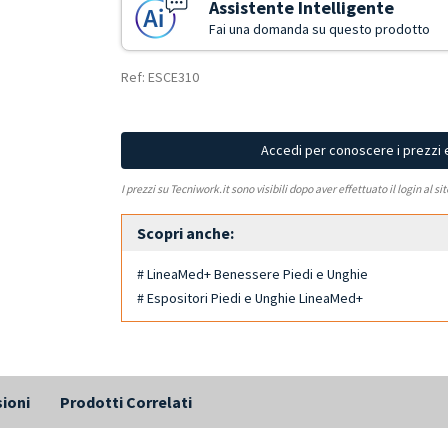
Assistente Intelligente
Fai una domanda su questo prodotto
Ref: ESCE310
Accedi per conoscere i prezzi 
I prezzi su Tecniwork.it sono visibili dopo aver effettuato il login al si
Scopri anche:
# LineaMed+ Benessere Piedi e Unghie
# Espositori Piedi e Unghie LineaMed+
ioni
Prodotti Correlati