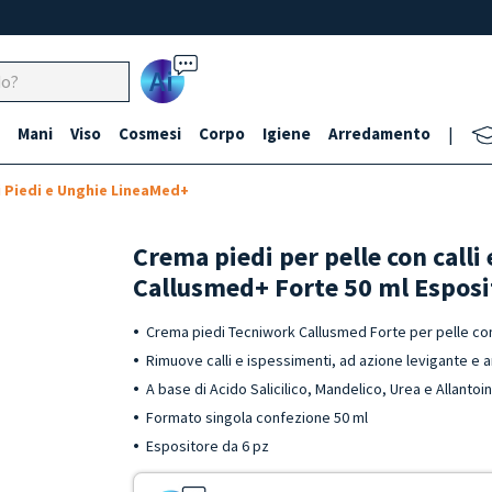
Ai
Mani
Viso
Cosmesi
Corpo
Igiene
Arredamento
|
i Piedi e Unghie LineaMed+
Crema piedi per pelle con calli
Callusmed+ Forte 50 ml Esposi
Crema piedi Tecniwork Callusmed Forte per pelle con
Rimuove calli e ispessimenti, ad azione levigante 
A base di Acido Salicilico, Mandelico, Urea e Allantoi
Formato singola confezione 50 ml
Espositore da 6 pz