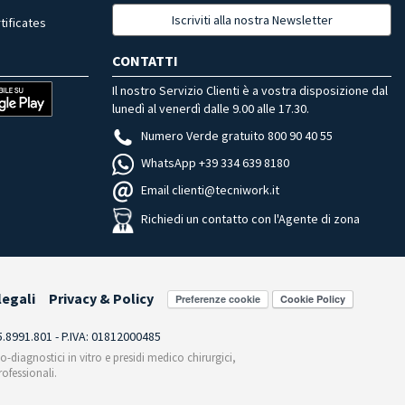
Iscriviti alla nostra Newsletter
tificates
CONTATTI
Il nostro Servizio Clienti è a vostra disposizione dal
lunedì al venerdì dalle 9.00 alle 17.30.
Numero Verde gratuito 800 90 40 55
WhatsApp +39 334 639 8180
Email clienti@tecniwork.it
Richiedi un contatto con l'Agente di zona
legali
Privacy & Policy
Preferenze cookie
55.8991.801 - P.IVA: 01812000485
co-diagnostici in vitro e presidi medico chirurgici,
ofessionali.