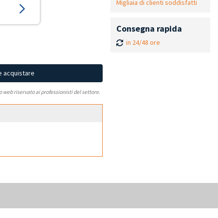
Migliaia di clienti soddisfatti
Consegna rapida
in 24/48 ore
e acquistare
to web riservato ai professionisti del settore.