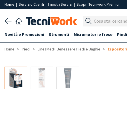
Home
|
Servizio Clienti
|
I nostri Servizi
|
Scopri Tecniwork Premium
Novità e Promozioni
Strumenti
Micromotori e frese
Piedi
Home
Piedi
LineaMed+ Benessere Piedi e Unghie
Espositor