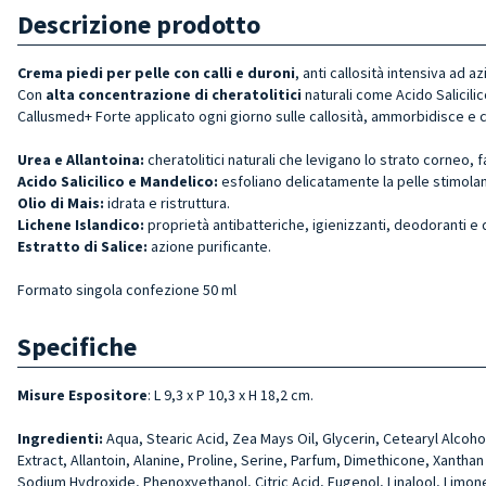
Descrizione prodotto
Crema piedi per pelle con calli e duroni
, anti callosità intensiva ad
Con
alta concentrazione di cheratolitici
naturali come Acido Salicili
Callusmed+ Forte applicato ogni giorno sulle callosità, ammorbidisce e co
Urea e Allantoina:
cheratolitici naturali che levigano lo strato corneo, f
Acido Salicilico e Mandelico:
esfoliano delicatamente la pelle stimolan
Olio di Mais:
idrata e ristruttura.
Lichene Islandico:
proprietà antibatteriche, igienizzanti, deodoranti e 
Estratto di Salice:
azione purificante.
Formato singola confezione 50 ml
Specifiche
Misure Espositore
: L 9,3 x P 10,3 x H 18,2 cm.
Ingredienti:
Aqua, Stearic Acid, Zea Mays Oil, Glycerin, Cetearyl Alcohol
Extract, Allantoin, Alanine, Proline, Serine, Par­fum, Dimethicone, Xanth
Sodium Hydroxide, Phenoxyethanol, Citric Acid, Eugenol, Linalool, Limon