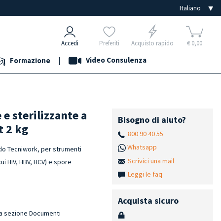
Accedi
Preferiti
Acquisto rapido
€ 0,00
|
Video Consulenza
Formazione
e sterilizzante a
Bisogno di aiuto?
t 2 kg
800 90 40 55
Whatsapp
ddo Tecniwork, per strumenti
Scrivici una mail
cui HIV, HBV, HCV) e spore
Leggi le faq
Acquista sicuro
lla sezione Documenti