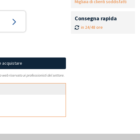
Migliaia di clienti soddisfatti
Consegna rapida
in 24/48 ore
e acquistare
to web riservato ai professionisti del settore.