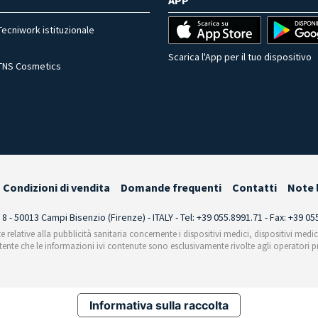
APP
Tecniwork istituzionale
Scarica l'App per il tuo dispositivo
TNS Cosmetics
Condizioni di vendita
Domande frequenti
Contatti
Note 
i 8 - 50013 Campi Bisenzio (Firenze) - ITALY - Tel: +39 055.8991.71 - Fax: +39 0
te relative alla pubblicità sanitaria concernente i dispositivi medici, dispositivi medi
'utente che le informazioni ivi contenute sono esclusivamente rivolte agli operatori pr
Informativa sulla raccolta