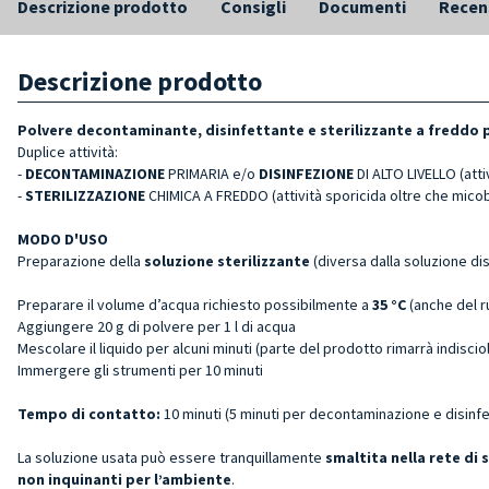
Descrizione prodotto
Consigli
Documenti
Recen
Descrizione prodotto
Polvere decontaminante,
disinfettante e sterilizzante
a freddo p
Duplice attività:
-
DECONTAMINAZIONE
PRIMARIA e/o
DISINFEZIONE
DI ALTO LIVELLO (atti
-
STERILIZZAZIONE
CHIMICA A FREDDO (attività sporicida oltre che micoba
MODO D'USO
Preparazione della
soluzione sterilizzante
(diversa dalla soluzione di
Preparare il volume d’acqua richiesto possibilmente a
35 °C
(anche del r
Aggiungere 20 g di polvere per 1 l di acqua
Mescolare il liquido per alcuni minuti (parte del prodotto rimarrà indisc
Immergere gli strumenti per 10 minuti
Tempo di contatto:
10 minuti (5 minuti per decontaminazione e disinfe
La soluzione usata può essere tranquillamente
smaltita nella rete di 
non inquinanti per l’ambiente
.