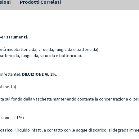
sioni
Prodotti Correlati
er strumenti.
vità micobattericida, virucida, fungicida e battericida)
ttericida, fungicida, virucida e battericida).
sinfettante).
DILUIZIONE AL 2%
.
ubinetto)
iolta sul fondo della vaschetta mantenendo costante la concentrazione di prin
zione all'1%)
scarico
. Il liquido infatti, a contatto con le acque di scarico, si degrada 