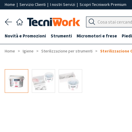
Home
|
Servizio Clienti
|
I nostri Servizi
|
Scopri Tecniwork Premium
Novità e Promozioni
Strumenti
Micromotori e frese
Piedi
Home
Igiene
Sterilizzazione per strumenti
Sterilizzazione