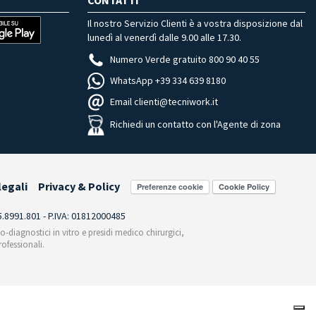
CONTATTI
Il nostro Servizio Clienti è a vostra disposizione dal
lunedì al venerdì dalle 9.00 alle 17.30.
Numero Verde gratuito 800 90 40 55
WhatsApp +39 334 639 8180
Email clienti@tecniwork.it
Richiedi un contatto con l'Agente di zona
legali
Privacy & Policy
Preferenze cookie
55.8991.801 - P.IVA: 01812000485
co-diagnostici in vitro e presidi medico chirurgici,
ofessionali.