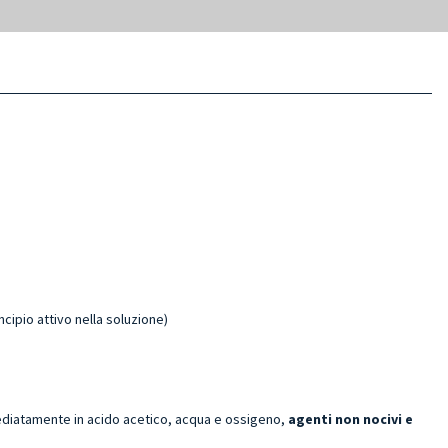
cipio attivo nella soluzione)
immediatamente in acido acetico, acqua e ossigeno,
agenti non nocivi e