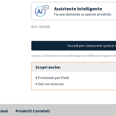
Assistente Intelligente
Fai una domanda su questo prodotto
Ref: CB182B
Accedi per conoscere i prezzi 
I prezzi su Tecniwork.it sono visibili dopo aver effettuato il login al si
Scopri anche:
# Protezioni per Piedi
# Gel con astuccio
ioni
Prodotti Correlati