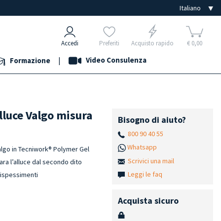
Accedi
Preferiti
Acquisto rapido
€ 0,00
|
Video Consulenza
Formazione
lluce Valgo misura
Bisogno di aiuto?
800 90 40 55
Whatsapp
Valgo in Tecniwork® Polymer Gel
Scrivici una mail
ara l’alluce dal secondo dito
Leggi le faq
 ispessimenti
e
Acquista sicuro