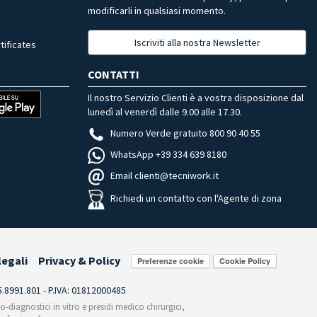
modificarli in qualsiasi momento.
Iscriviti alla nostra Newsletter
tificates
CONTATTI
Il nostro Servizio Clienti è a vostra disposizione dal
lunedì al venerdì dalle 9.00 alle 17.30.
Numero Verde gratuito 800 90 40 55
WhatsApp +39 334 639 8180
Email clienti@tecniwork.it
Richiedi un contatto con l'Agente di zona
legali
Privacy & Policy
Preferenze cookie
55.8991.801 - P.IVA: 01812000485
co-diagnostici in vitro e presidi medico chirurgici,