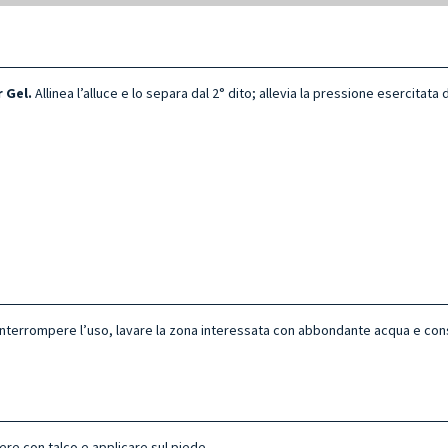
 Gel.
Allinea l’alluce e lo separa dal 2° dito; allevia la pressione esercitata
ne interrompere l’uso, lavare la zona interessata con abbondante acqua e con
e con talco e applicare sul piede.