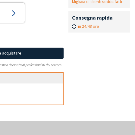
Migliaia di clienti soddisfatti
Consegna rapida
in 24/48 ore
e acquistare
to web riservato ai professionisti del settore.