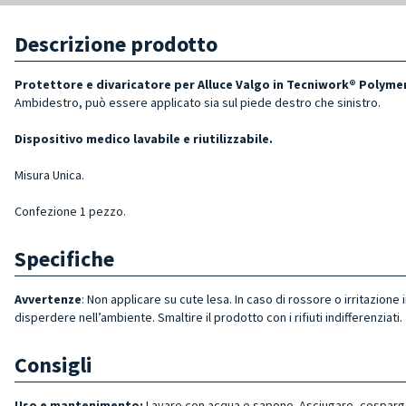
Descrizione prodotto
Protettore e divaricatore per Alluce Valgo in Tecniwork® Polymer
Ambidestro, può essere applicato sia sul piede destro che sinistro.
Dispositivo medico lavabile e riutilizzabile.
Misura Unica.
Confezione 1 pezzo.
Specifiche
Avvertenze
: Non applicare su cute lesa. In caso di rossore o irritazio
disperdere nell’ambiente. Smaltire il prodotto con i rifiuti indifferenziati.
Consigli
Uso e mantenimento:
Lavare con acqua e sapone. Asciugare, cosparger