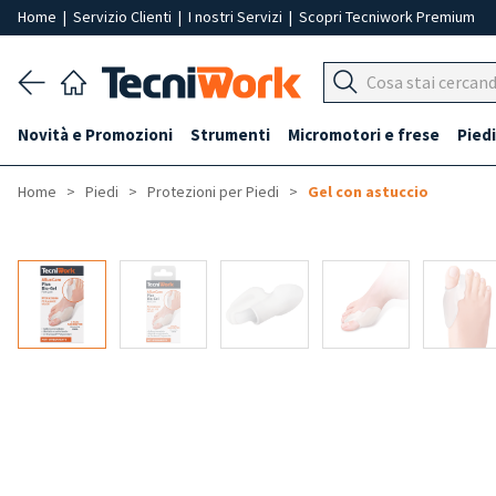
Home
|
Servizio Clienti
|
I nostri Servizi
|
Scopri Tecniwork Premium
Novità e Promozioni
Strumenti
Micromotori e frese
Piedi
Home
Piedi
Protezioni per Piedi
Gel con astuccio