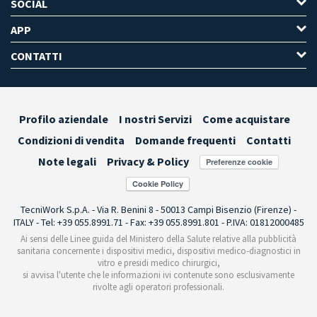
SOCIAL
APP
CONTATTI
Profilo aziendale
I nostri Servizi
Come acquistare
Condizioni di vendita
Domande frequenti
Contatti
Note legali
Privacy & Policy
Preferenze cookie
TecniWork S.p.A. - Via R. Benini 8 - 50013 Campi Bisenzio (Firenze) -
ITALY - Tel: +39 055.8991.71 - Fax: +39 055.8991.801 - P.IVA: 01812000485
Ai sensi delle Linee guida del Ministero della Salute relative alla pubblicità
sanitaria concernente i dispositivi medici, dispositivi medico-diagnostici in
vitro e presidi medico chirurgici,
si avvisa l'utente che le informazioni ivi contenute sono esclusivamente
rivolte agli operatori professionali.