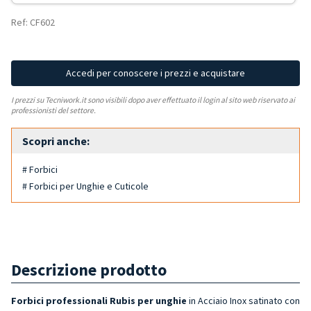
Ref: CF602
Accedi per conoscere i prezzi e acquistare
I prezzi su Tecniwork.it sono visibili dopo aver effettuato il login al sito web riservato ai
professionisti del settore.
Scopri anche:
# Forbici
# Forbici per Unghie e Cuticole
Descrizione prodotto
Forbici
professionali Rubis per unghie
in Acciaio Inox satinato con