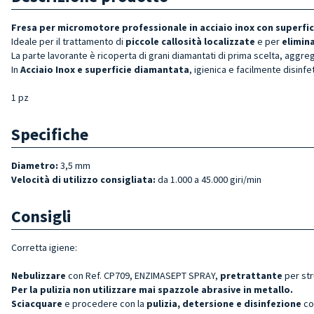
Fresa per micromotore professionale in acciaio inox con superfic
Ideale
per il trattamento di
piccole callosità localizzate
e per
elimina
La parte lavorante è ricoperta di grani diamantati di prima scelta, aggr
In
Acciaio Inox e superficie diamantata
, igienica e facilmente disinfe
1 pz
Specifiche
Diametro:
3,5 mm
Velocità di utilizzo consigliata:
da 1.000 a 45.000 giri/min
Consigli
Corretta igiene:
Nebulizzare
con Ref. CP709, ENZIMASEPT SPRAY,
pretrattante
per st
Per la pulizia non utilizzare mai spazzole abrasive in metallo.
Sciacquare
e procedere con la
pulizia, detersione e disinfezione
co