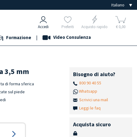
Accedi
Preferiti
Acquisto rapido
€ 0,00
|
Video Consulenza
Formazione
ta 3,5 mm
Bisogno di aiuto?
800 90 40 55
ta di forma sferica
Whatsapp
zzate sul piede
Scrivici una mail
iedi
Leggi le faq
Acquista sicuro