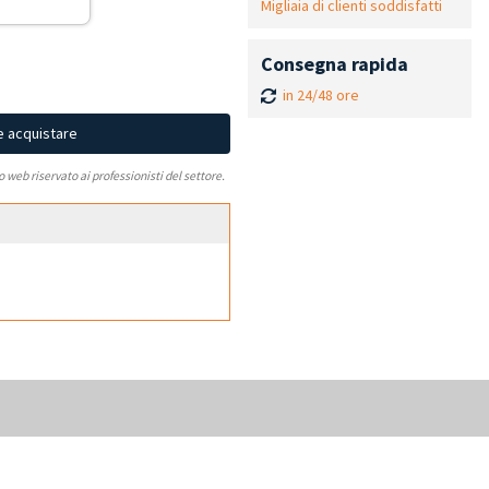
Migliaia di clienti soddisfatti
Consegna rapida
in 24/48 ore
e acquistare
to web riservato ai professionisti del settore.