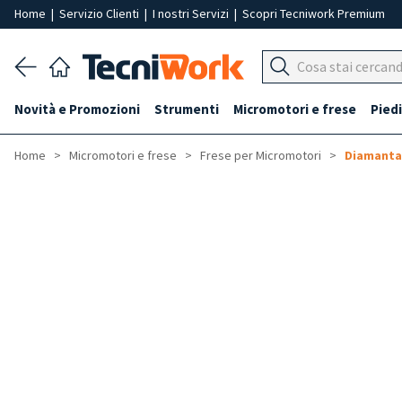
Home
|
Servizio Clienti
|
I nostri Servizi
|
Scopri Tecniwork Premium
Novità e Promozioni
Strumenti
Micromotori e frese
Piedi
Home
Micromotori e frese
Frese per Micromotori
Diamanta