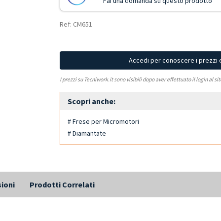
Fai una domanda su questo prodotto
Ref: CM651
Accedi per conoscere i prezzi 
I prezzi su Tecniwork.it sono visibili dopo aver effettuato il login al si
Scopri anche:
# Frese per Micromotori
# Diamantate
ioni
Prodotti Correlati