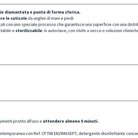
ie diamantata e punta di forma sferica.
re le cuticole
da unghie di mani e piedi.
egati con uno speciale processo che garantisce una superficie con una distri
ttabile e
sterilizzabile
: in autoclave, con stufe a secco o soluzioni chimich
rumenti pronto all'uso e
attendere almeno 5 minuti.
ntemporanea con Ref. CP708 ENZIMASEPT, detergente disinfettante concentr