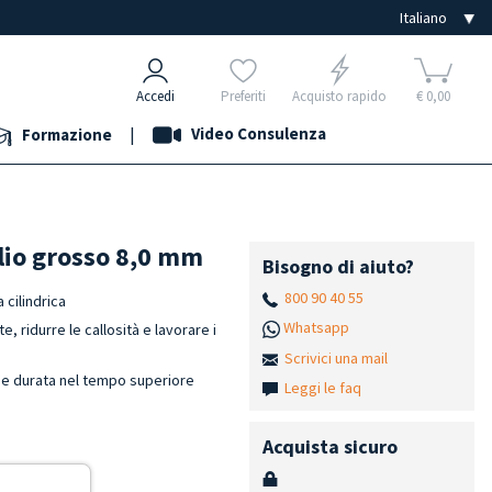
Accedi
Preferiti
Acquisto rapido
€ 0,00
|
Video Consulenza
Formazione
glio grosso 8,0 mm
Bisogno di aiuto?
800 90 40 55
 cilindrica
Whatsapp
 ridurre le callosità e lavorare i
Scrivici una mail
e e durata nel tempo superiore
Leggi le faq
Acquista sicuro