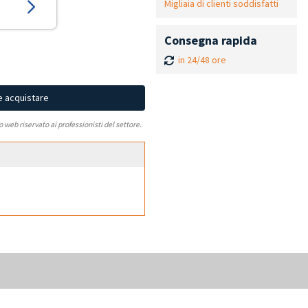
Migliaia di clienti soddisfatti
Consegna rapida
in 24/48 ore
e acquistare
to web riservato ai professionisti del settore.