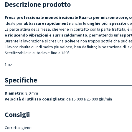
Descrizione prodotto
Fresa professionale monodirezionale
Kuartz
per micromotore, 
Ideale per
abbassare rapidamente
anche le
unghie più ispessite
de
La parte attiva della fresa, che viene in contatto con la parte trattata, è 
e
riducendo
vibrazioni e surriscaldamento
, permettendo un’
asport
Durante la lavorazione si crea una
polvere
non troppo sottile che può 
Il lavoro risulta quindi molto più veloce, ben definito; la postazione di l
Sterilizzabile in autoclave fino a 180°.
1 pz
Specifiche
Diametro:
8,0 mm
Velocità di utilizzo consigliata:
da 15.000 a 25.000 giri/min
Consigli
Corretta igiene: