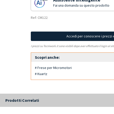
Fai una domanda su questo prodotto
Ref: CM122
Accedi per conoscere i prezzi 
I prezzi su Tecniwork.it sono visibili dopo aver effettuato il login al si
Scopri anche:
# Frese per Micromotori
# Kuartz
Prodotti Correlati