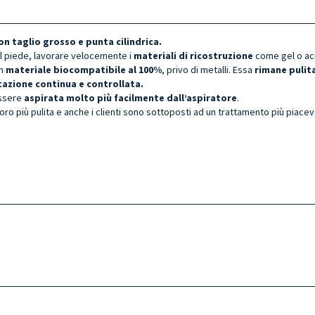
con
taglio grosso e punta cilindrica
.
l piede, lavorare velocemente i
materiali di ricostruzione
come gel o acri
in
materiale biocompatibile al 100%
, privo di metalli. Essa
rimane pulita
azione continua e controllata.
essere
aspirata molto più facilmente dall’aspiratore
.
avoro più pulita e anche i clienti sono sottoposti ad un trattamento più piace