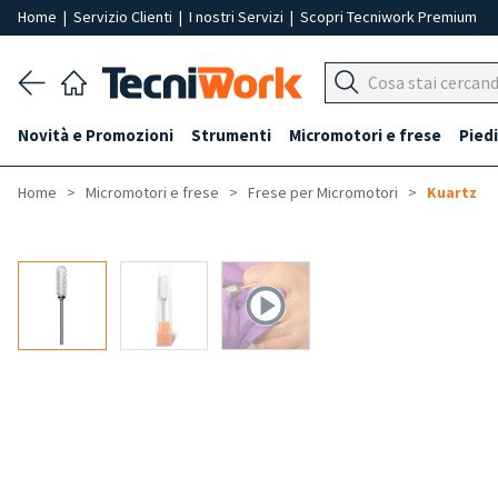
Home
|
Servizio Clienti
|
I nostri Servizi
|
Scopri Tecniwork Premium
Novità e Promozioni
Strumenti
Micromotori e frese
Piedi
Home
Micromotori e frese
Frese per Micromotori
Kuartz