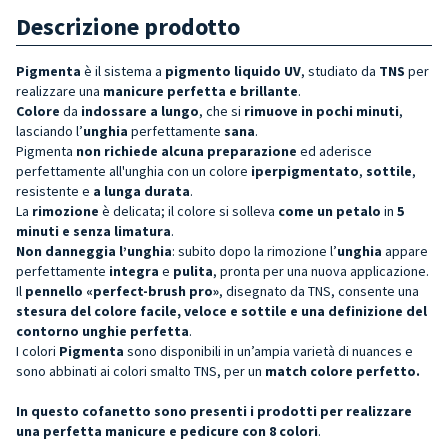
Descrizione prodotto
Pigmenta
è il sistema a
pigmento liquido UV
, studiato da
TNS
per
realizzare una
manicure perfetta e brillante
.
Colore
da
indossare a lungo
, che si
rimuove in pochi minuti
,
lasciando l’
unghia
perfettamente
sana
.
Pigmenta
non richiede alcuna preparazione
ed aderisce
perfettamente all'unghia con un colore
iperpigmentato
,
sottile
,
resistente e
a lunga durata
.
La
rimozione
è delicata; il colore si solleva
come un petalo
in
5
minuti e senza limatura
.
Non danneggia l’unghia
: subito dopo la rimozione l’
unghia
appare
perfettamente
integra
e
pulita
, pronta per una nuova applicazione.
Il
pennello «perfect-brush pro»
, disegnato da TNS, consente una
stesura del colore facile, veloce e sottile e una definizione del
contorno unghie perfetta
.
I colori
Pigmenta
sono disponibili in un’ampia varietà di nuances e
sono abbinati ai colori smalto TNS, per un
match colore perfetto.
In questo cofanetto sono presenti i prodotti per realizzare
una perfetta manicure e pedicure con 8 colori
.