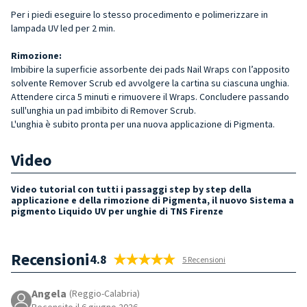
Per i piedi eseguire lo stesso procedimento e polimerizzare in
lampada UV led per 2 min.
Rimozione:
Imbibire la superficie assorbente dei pads Nail Wraps con l’apposito
solvente Remover Scrub ed avvolgere la cartina su ciascuna unghia.
Attendere circa 5 minuti e rimuovere il Wraps. Concludere passando
sull'unghia un pad imbibito di Remover Scrub.
L'unghia è subito pronta per una nuova applicazione di Pigmenta.
Video
Video tutorial con tutti i passaggi step by step della
applicazione e della rimozione di Pigmenta, il nuovo Sistema a
pigmento Liquido UV per unghie di TNS Firenze
Recensioni
4.8
5 Recensioni
Angela
(Reggio-Calabria)
Recensito il 6 giugno 2026