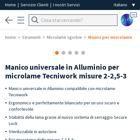
Home
|
Servizio Clienti
|
I nostri Servizi
Ai
Home
Strumenti
Microlame sgorbie
Manici per microlame
Manico universale in Alluminio per
microlame Tecniwork misure 2-2,5-3
Manico universale in Alluminio compatibile con microlame
Tecniwork
Ergonomico e perfettamente bilanciato per un uso sicuro e
confortevole
Stabilità della lama grazie al nuovo sistema di serraggio Secure
Lock
Sterilizzabile in autoclave
Per microlame delle misure 2-2,5-3