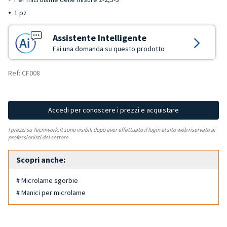
1 pz
Assistente Intelligente
Fai una domanda su questo prodotto
Ref: CF008
Accedi per conoscere i prezzi e acquistare
I prezzi su Tecniwork.it sono visibili dopo aver effettuato il login al sito web riservato ai
professionisti del settore.
Scopri anche:
# Microlame sgorbie
# Manici per microlame