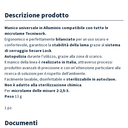
Descrizione prodotto
Manico universale in Alluminio
compatibile con
tutte le
microlame Tecniwork.
Ergonomico e perfettamente
bilanciato
per un uso sicuro e
confortevole, garantisce la
stabilità della lama
grazie al
sistema
di serraggio Secure Lock
.
Autopulizia
durante l’utilizzo, grazie alla zona di scarico.
Il manico della linea è
realizzato in Italia
, attraverso processi
produttivi avanzati di precisione e con un’attenzione particolare alla
ricerca di soluzioni per il rispetto dell’ambiente.
Facilmente lavabile, disinfettabile e
sterilizzabile in autoclave.
Non è adatto alla sterilizzazione chimica
.
Per
microlame delle misure 2-2,5-3.
Peso
13 g
1 pz
Documenti