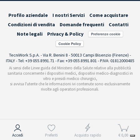
Profilo aziendale
I nostri Servizi
Come acquistare
Condizioni di vendita
Domande frequenti
Contatti
Note legali
Privacy & Policy
Preferenze cookie
TecniWork S.p.A. - Via R. Benini 8 - 50013 Campi Bisenzio (Firenze) -
ITALY - Tel: +39 055.8991.71 - Fax: +39 055.8991.801 - P.IVA: 01812000485
Ai sensi delle Linee guida del Ministero della Salute relative alla pubblicità
sanitaria concernente i dispositivi medici, dispositivi medico-diagnostici in
vitro e presidi medico chirurgici,
si avvisa l'utente che le informazioni ivi contenute sono esclusivamente
rivolte agli operatori professionali.
Informativa sulla raccolta
Accedi
Preferiti
Acquisto rapido
€ 0,00