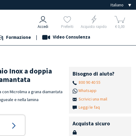
Accedi
Preferiti
Acquisto rapido
€ 0,00
|
Video Consulenza
Formazione
aio Inox a doppia
Bisogno di aiuto?
iamantata
800 90 40 55
Whatsapp
ta con Microlima a grana diamantata
Scrivici una mail
 ungueale e nella lamina
Leggi le faq
Acquista sicuro