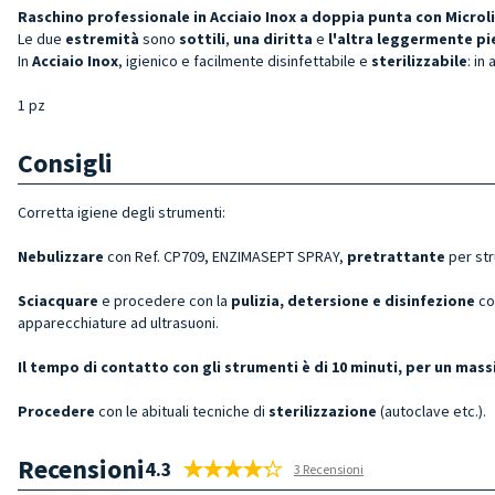
Raschino professionale in Acciaio Inox a doppia punta con Micro
Le due
estremità
sono
sottili
,
una diritta
e
l'altra leggermente p
In
Acciaio Inox
, igienico e facilmente disinfettabile e
sterilizzabile
: in
1 pz
Consigli
Corretta igiene degli strumenti:
Nebulizzare
con Ref. CP709, ENZIMASEPT SPRAY,
pretrattante
per st
Sciacquare
e procedere con la
pulizia, detersione e disinfezione
co
apparecchiature ad ultrasuoni.
Il tempo di contatto con gli strumenti è di 10 minuti, per un ma
Procedere
con le abituali tecniche di
sterilizzazione
(autoclave etc.).
Recensioni
4.3
3 Recensioni