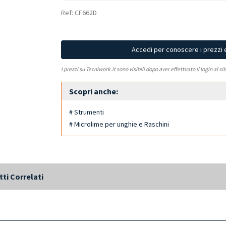
Ref: CF662D
Accedi per conoscere i prezzi 
I prezzi su Tecniwork.it sono visibili dopo aver effettuato il login al si
Scopri anche:
# Strumenti
# Microlime per unghie e Raschini
ti Correlati