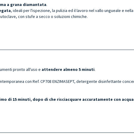
lima a grana diamantata
.
iegata
, ideali per l'ispezione, la pulizia ed il lavoro nel vallo ungueale e nella
 autoclave, con stufe a secco o soluzioni chimiche.
rumenti pronto all'uso e
attendere almeno 5 minuti
.
ntemporanea con Ref. CP708 ENZIMASEPT, detergente disinfettante concentr
ssimo di 15 minuti, dopo di che risciacquare accuratamente con acqua