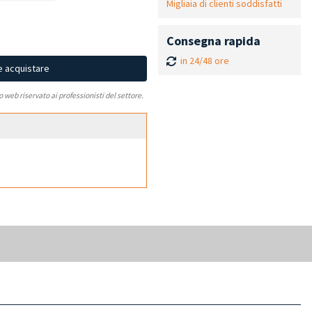
Migliaia di clienti soddisfatti
Consegna rapida
in 24/48 ore
e acquistare
to web riservato ai professionisti del settore.