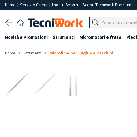
Home
|
Servizio Clienti
|
I nostri Servizi
|
Scopri Tecniwork Premium
Novità e Promozioni
Strumenti
Micromotori e frese
Piedi
Home
Strumenti
Microlime per unghie e Raschini