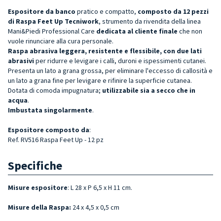
Espositore da banco
pratico e compatto,
composto da 12 pezzi
di Raspa Feet Up Tecniwork
, strumento da rivendita della linea
Mani&Piedi Professional Care
dedicata al cliente finale
che non
vuole rinunciare alla cura personale.
Raspa abrasiva
leggera, resistente e flessibile,
con due lati
abrasivi
per ridurre e levigare i calli, duroni e ispessimenti cutanei.
Presenta un lato a grana grossa, per eliminare l'eccesso di callosità e
un lato a grana fine per levigare e rifinire la superficie cutanea.
Dotata di comoda impugnatura;
utilizzabile sia a secco che in
acqua
.
Imbustata singolarmente
.
Espositore
composto da
:
Ref. RV516 Raspa Feet Up - 12 pz
Specifiche
Misure espositore
: L 28 x P 6,5 x H 11 cm.
Misure della Raspa:
24 x 4,5 x 0,5 cm