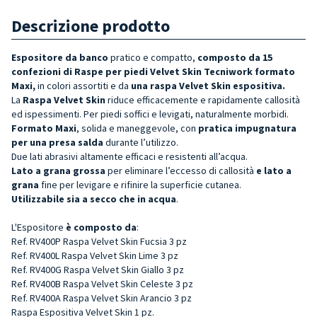
Descrizione prodotto
Espositore da banco
pratico e compatto,
composto da 15
confezioni di Raspe per piedi Velvet Skin Tecniwork formato
Maxi,
in colori assortiti e da
una raspa Velvet Skin espositiva.
La
Raspa Velvet Skin
riduce efficacemente e rapidamente callosità
ed ispessimenti. Per piedi soffici e levigati, naturalmente morbidi.
Formato Maxi
, solida e maneggevole, con
pratica impugnatura
per una presa salda
durante l’utilizzo.
Due lati abrasivi altamente efficaci e resistenti all’acqua.
Lato a grana grossa
per eliminare l’eccesso di callosità
e lato a
grana
fine per levigare e rifinire la superficie cutanea.
Utilizzabile sia a secco che in acqua
.
L'Espositore
è composto da
:
Ref. RV400P Raspa Velvet Skin Fucsia 3 pz
Ref. RV400L Raspa Velvet Skin Lime 3 pz
Ref. RV400G Raspa Velvet Skin Giallo 3 pz
Ref. RV400B Raspa Velvet Skin Celeste 3 pz
Ref. RV400A Raspa Velvet Skin Arancio 3 pz
Raspa Espositiva Velvet Skin 1 pz.