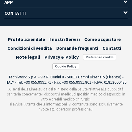
APP
CONTATTI
Profilo aziendale
I nostri Servizi
Come acquistare
Condizioni di vendita
Domande frequenti
Contatti
Note legali
Privacy & Policy
Preferenze cookie
TecniWork S.p.A. - Via R. Benini 8 - 50013 Campi Bisenzio (Firenze) -
ITALY - Tel: +39 055.8991.71 - Fax: +39 055.8991.801 - P.IVA: 01812000485
Ai sensi delle Linee guida del Ministero della Salute relative alla pubblicità
sanitaria concernente i dispositivi medici, dispositivi medico-diagnostici in
vitro e presidi medico chirurgici,
si avvisa l'utente che le informazioni ivi contenute sono esclusivamente
rivolte agli operatori professionali.