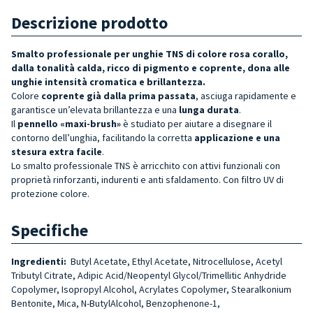
Descrizione prodotto
Smalto professionale per unghie TNS di colore rosa corallo,
dalla tonalità calda, ricco di pigmento e coprente, dona alle
unghie intensità cromatica e brillantezza.
Colore
coprente già dalla prima passata
, asciuga rapidamente e
garantisce un’elevata brillantezza e una
lunga durata
.
Il
pennello «maxi-brush»
è studiato per aiutare a disegnare il
contorno dell’unghia, facilitando la corretta
applicazione e una
stesura extra facile
.
Lo smalto professionale TNS è arricchito con attivi funzionali con
proprietà rinforzanti, indurenti e anti sfaldamento. Con filtro UV di
protezione colore.
Specifiche
Ingredienti:
Butyl Acetate, Ethyl Acetate, Nitrocellulose, Acetyl
Tributyl Citrate, Adipic Acid/Neopentyl Glycol/Trimellitic Anhydride
Copolymer, Isopropyl Alcohol, Acrylates Copolymer, Stearalkonium
Bentonite, Mica, N-ButylAlcohol, Benzophenone-1,