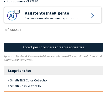
Non contiene CI 77820
Assistente Intelligente
Fai una domanda su questo prodotto
Ref: UNS594
Accedi per conoscere i prezzi e acquistare
I prezzi su Tecniwork.it sono visibili dopo aver effettuato il login al sito web riservato ai
professionisti del settore.
Scopri anche:
# Smalti TNS Color Collection
# Smalti Rossi e Corallo