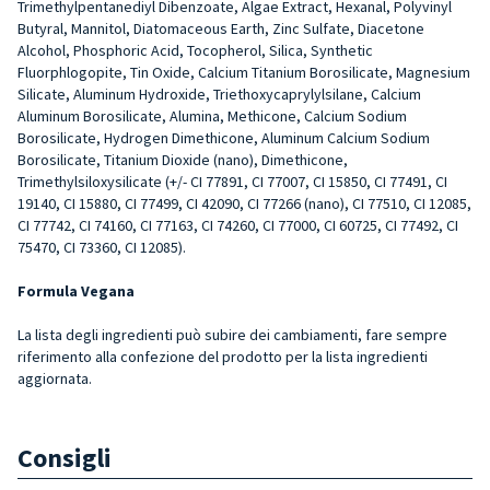
Trimethylpentanediyl Dibenzoate, Algae Extract, Hexanal, Polyvinyl
Butyral, Mannitol, Diatomaceous Earth, Zinc Sulfate, Diacetone
Alcohol, Phosphoric Acid, Tocopherol, Silica, Synthetic
Fluorphlogopite, Tin Oxide, Calcium Titanium Borosilicate, Magnesium
Silicate, Aluminum Hydroxide, Triethoxycaprylylsilane, Calcium
Aluminum Borosilicate, Alumina, Methicone, Calcium Sodium
Borosilicate, Hydrogen Dimethicone, Aluminum Calcium Sodium
Borosilicate, Titanium Dioxide (nano), Dimethicone,
Trimethylsiloxysilicate (+/- CI 77891, CI 77007, CI 15850, CI 77491, CI
19140, CI 15880, CI 77499, CI 42090, CI 77266 (nano), CI 77510, CI 12085,
CI 77742, CI 74160, CI 77163, CI 74260, CI 77000, CI 60725, CI 77492, CI
75470, CI 73360, CI 12085).
Formula Vegana
La lista degli ingredienti può subire dei cambiamenti, fare sempre
riferimento alla confezione del prodotto per la lista ingredienti
aggiornata.
Consigli