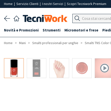
Home
|
Servizio Clienti
|
I nostri Servizi
|
Scopri Tecniwork Premium
Novità e Promozioni
Strumenti
Micromotori e frese
Piedi
Home
Mani
Smalti professionali per unghie
Smalti TNS Color 