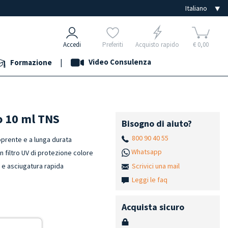
Accedi
Preferiti
Acquisto rapido
€ 0,00
|
Video Consulenza
Formazione
o 10 ml TNS
Bisogno di aiuto?
800 90 40 55
oprente e a lunga durata
Whatsapp
n filtro UV di protezione colore
Scrivici una mail
h e asciugatura rapida
Leggi le faq
Acquista sicuro