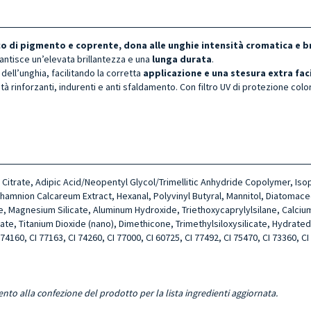
cco di pigmento e coprente, dona alle unghie intensità cromatica e b
antisce un’elevata brillantezza e una
lunga durata
.
dell’unghia, facilitando la corretta
applicazione e una stesura extra fac
tà rinforzanti, indurenti e anti sfaldamento. Con filtro UV di protezione colo
yl Citrate, Adipic Acid/Neopentyl Glycol/Trimellitic Anhydride Copolymer, Is
amnion Calcareum Extract, Hexanal, Polyvinyl Butyral, Mannitol, Diatomace
cate, Magnesium Silicate, Aluminum Hydroxide, Triethoxycaprylylsilane, Calc
 Titanium Dioxide (nano), Dimethicone, Trimethylsiloxysilicate, Hydrated Sili
 74160, CI 77163, CI 74260, CI 77000, CI 60725, CI 77492, CI 75470, CI 73360, CI
ento alla confezione del prodotto per la lista ingredienti aggiornata.