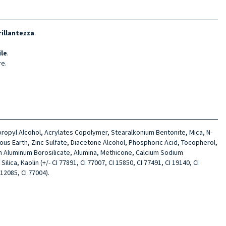
rillantezza
.
ile
.
re.
opropyl Alcohol, Acrylates Copolymer, Stearalkonium Bentonite, Mica, N-
ous Earth, Zinc Sulfate, Diacetone Alcohol, Phosphoric Acid, Tocopherol,
ium Aluminum Borosilicate, Alumina, Methicone, Calcium Sodium
ca, Kaolin (+/- CI 77891, CI 77007, CI 15850, CI 77491, CI 19140, CI
 12085, CI 77004).