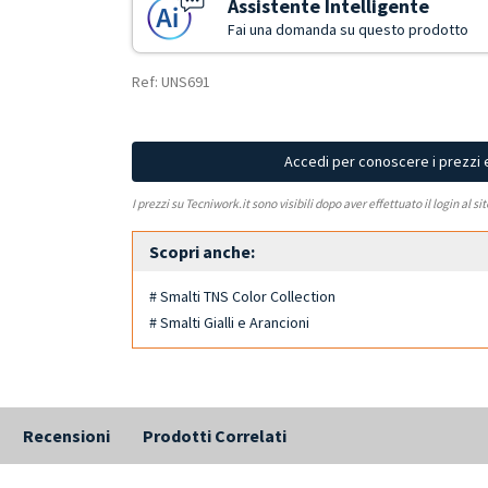
Assistente Intelligente
Fai una domanda su questo prodotto
Ref: UNS691
Accedi per conoscere i prezzi 
I prezzi su Tecniwork.it sono visibili dopo aver effettuato il login al si
Scopri anche:
# Smalti TNS Color Collection
# Smalti Gialli e Arancioni
Recensioni
Prodotti Correlati