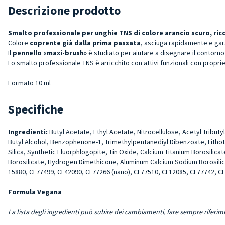
Descrizione prodotto
Smalto professionale per unghie TNS di colore
arancio scuro
, ri
Colore
coprente già dalla prima passata
, asciuga rapidamente e gar
Il
pennello «maxi-brush»
è studiato per aiutare a disegnare il contorno 
Lo smalto professionale TNS è arricchito con attivi funzionali con proprie
Formato 10 ml
Specifiche
Ingredienti:
Butyl Acetate, Ethyl Acetate, Nitrocellulose, Acetyl Tribut
Butyl Alcohol, Benzophenone-1, Trimethylpentanediyl Dibenzoate, Lithoth
Silica, Synthetic Fluorphlogopite, Tin Oxide, Calcium Titanium Borosili
Borosilicate, Hydrogen Dimethicone, Aluminum Calcium Sodium Borosilicate,
15880, CI 77499, CI 42090, CI 77266 (nano), CI 77510, CI 12085, CI 77742, CI
Formula Vegana
La lista degli ingredienti può subire dei cambiamenti, fare sempre riferim