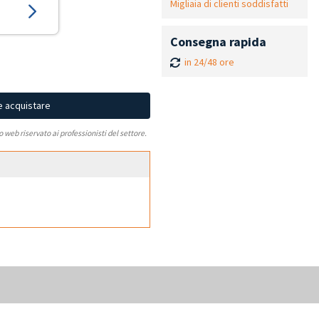
Migliaia di clienti soddisfatti
Consegna rapida
in 24/48 ore
e acquistare
to web riservato ai professionisti del settore.