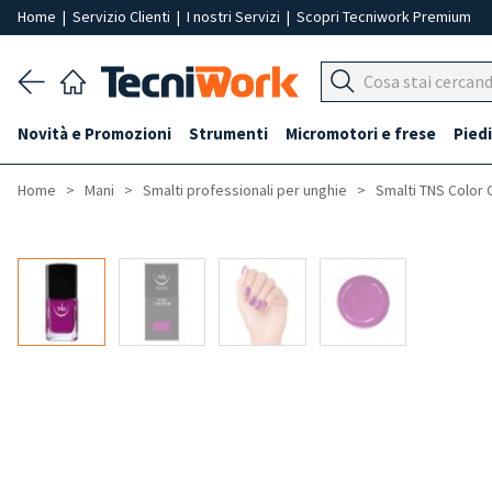
Home
|
Servizio Clienti
|
I nostri Servizi
|
Scopri Tecniwork Premium
Novità e Promozioni
Strumenti
Micromotori e frese
Piedi
Home
Mani
Smalti professionali per unghie
Smalti TNS Color 