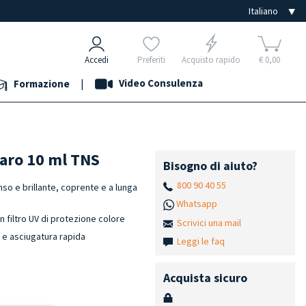
Accedi
Preferiti
Acquisto rapido
€ 0,00
|
Video Consulenza
Formazione
iaro 10 ml TNS
Bisogno di aiuto?
800 90 40 55
nso e brillante, coprente e a lunga
Whatsapp
n filtro UV di protezione colore
Scrivici una mail
h e asciugatura rapida
Leggi le faq
Acquista sicuro