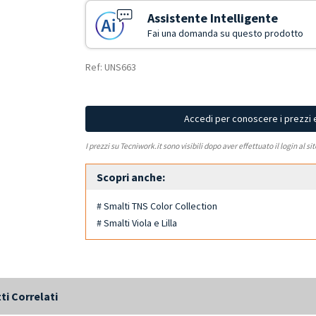
Assistente Intelligente
Fai una domanda su questo prodotto
Ref: UNS663
Accedi per conoscere i prezzi 
I prezzi su Tecniwork.it sono visibili dopo aver effettuato il login al si
Scopri anche:
# Smalti TNS Color Collection
# Smalti Viola e Lilla
ti Correlati