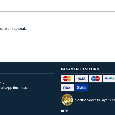
icare un top coat.
PAGAMENTO SICURO
nti
WhatsApp Business
Secure Sockets Layer Cer
APP