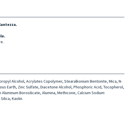
lantezza.
le.
re.
sopropyl Alcohol, Acrylates Copolymer, Stearalkonium Bentonite, Mica, N-
ous Earth, Zinc Sulfate, Diacetone Alcohol, Phosphoric Acid, Tocopherol,
ium Aluminum Borosilicate, Alumina, Methicone, Calcium Sodium
ilica, Kaolin.