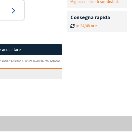
Migliaia di clienti soddisfatti
Consegna rapida
in 24/48 ore
e acquistare
to web riservato ai professionisti del settore.