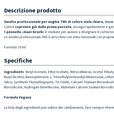
Descrizione prodotto
Smalto professionale per unghie TNS di colore viola chiaro, ricco
Colore
coprente già dalla prima passata
, asciuga rapidamente e gar
Il
pennello «maxi-brush»
è studiato per aiutare a disegnare il contorno 
Lo smalto professionale TNS è arricchito con attivi funzionali con proprie
Formato 10 ml
Specifiche
Ingredienti:
Butyl Acetate, Ethyl Acetate, Nitrocellulose, Acetyl Tribut
Butyl Alcohol, Benzophenone-1, Trimethylpentanediyl Dibenzoate, Lithoth
Silica, Synthetic Fluorphlogopite, Tin Oxide, Calcium Titanium Borosili
Borosilicate, Hydrogen Dimethicone, Aluminum Calcium Sodium Borosilicate
Formula Vegana
La lista degli ingredienti può subire dei cambiamenti, fare sempre riferi