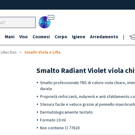
Ai
Mani
Viso
Cosmesi
Corpo
Igiene
Arredamento
|
Collection
Smalti Viola e Lilla
Smalto Radiant Violet viola ch
Smalto professionale TNS di colore viola chiaro, inte
durata
Proprietà rinforzanti, indurenti e anti sfaldamento co
Stesura facile e veloce grazie al pennello maxi-brus
Dermatologicamente testato
Formato 10 ml
Non contiene CI 77820