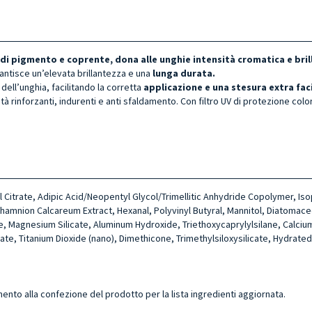
 di pigmento e coprente, dona alle unghie intensità cromatica e bril
antisce un’elevata brillantezza e una
lunga durata.
dell’unghia, facilitando la corretta
applicazione e una stesura extra faci
tà rinforzanti, indurenti e anti sfaldamento. Con filtro UV di protezione colo
yl Citrate, Adipic Acid/Neopentyl Glycol/Trimellitic Anhydride Copolymer, I
amnion Calcareum Extract, Hexanal, Polyvinyl Butyral, Mannitol, Diatomace
cate, Magnesium Silicate, Aluminum Hydroxide, Triethoxycaprylylsilane, Calc
, Titanium Dioxide (nano), Dimethicone, Trimethylsiloxysilicate, Hydrated S
mento alla confezione del prodotto per la lista ingredienti aggiornata.