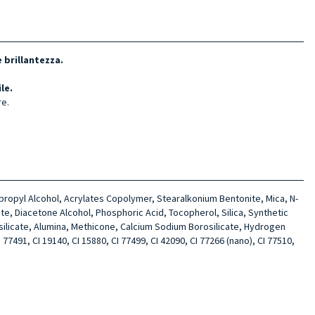
 brillantezza.
le.
re.
sopropyl Alcohol, Acrylates Copolymer, Stearalkonium Bentonite, Mica, N-
te, Diacetone Alcohol, Phosphoric Acid, Tocopherol, Silica, Synthetic
silicate, Alumina, Methicone, Calcium Sodium Borosilicate, Hydrogen
77491, CI 19140, CI 15880, CI 77499, CI 42090, CI 77266 (nano), CI 77510,