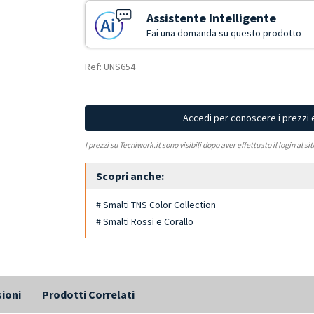
Assistente Intelligente
Fai una domanda su questo prodotto
Ref: UNS654
Accedi per conoscere i prezzi 
I prezzi su Tecniwork.it sono visibili dopo aver effettuato il login al si
Scopri anche:
# Smalti TNS Color Collection
# Smalti Rossi e Corallo
ioni
Prodotti Correlati