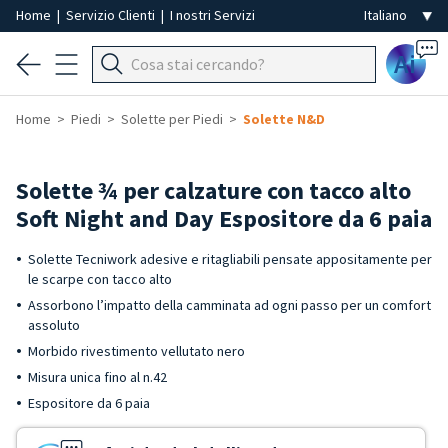
Home
|
Servizio Clienti
|
I nostri Servizi
Ai
Home
Piedi
Solette per Piedi
Solette N&D
Solette ¾ per calzature con tacco alto
Soft Night and Day Espositore da 6 paia
Solette Tecniwork adesive e ritagliabili pensate appositamente per
le scarpe con tacco alto
Assorbono l’impatto della camminata ad ogni passo per un comfort
assoluto
Morbido rivestimento vellutato nero
Misura unica fino al n.42
Espositore da 6 paia