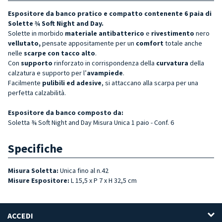
Espositore da banco pratico e compatto contenente 6 paia di
Solette ¾ Soft Night and Day.
Solette in morbido
materiale antibatterico
e
rivestimento
nero
vellutato,
pensate appositamente per un
comfort
totale anche
nelle
scarpe con tacco alto
.
Con
supporto
rinforzato in corrispondenza della
curvatura
della
calzatura e supporto per l’
avampiede
.
Facilmente
pulibili ed adesive
, si attaccano alla scarpa per una
perfetta calzabilità.
Espositore da banco composto da:
Soletta ¾ Soft Night and Day Misura Unica 1 paio - Conf. 6
Specifiche
Misura Soletta:
Unica fino al n.42
Misure Espositore:
L 15,5 x P 7 x H 32,5 cm
ACCEDI