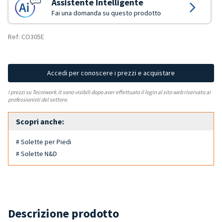
Assistente Intelligente
Fai una domanda su questo prodotto
Ref: CO305E
Accedi per conoscere i prezzi e acquistare
I prezzi su Tecniwork.it sono visibili dopo aver effettuato il login al sito web riservato ai
professionisti del settore.
Scopri anche:
# Solette per Piedi
# Solette N&D
Descrizione prodotto