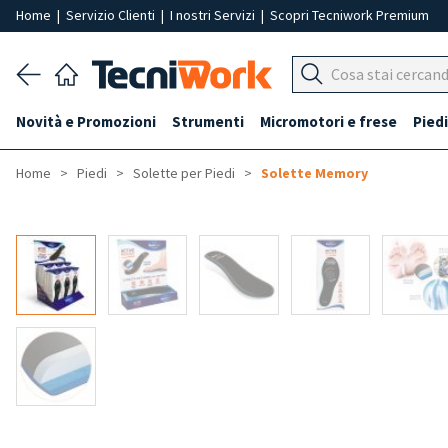
Home
|
Servizio Clienti
|
I nostri Servizi
|
Scopri Tecniwork Premium
Novità e Promozioni
Strumenti
Micromotori e frese
Piedi
Home
Piedi
Solette per Piedi
Solette Memory