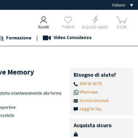
Accedi
Preferiti
Acquisto rapido
€ 0,00
|
Video Consulenza
Formazione
ive Memory
Bisogno di aiuto?
800 90 40 55
Whatsapp
datta istantaneamente alla forma
Scrivici una mail
à sportive
Leggi le faq
assoluto
Acquista sicuro