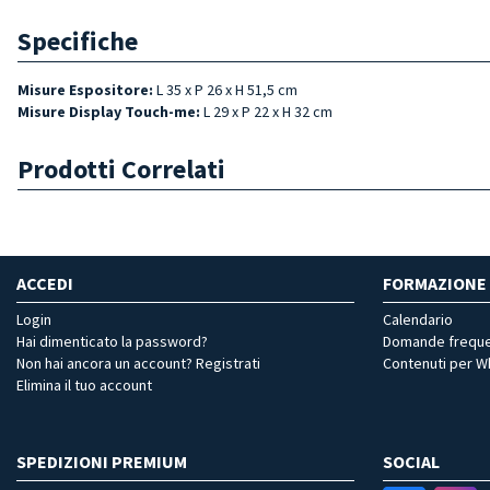
Specifiche
Misure Espositore:
L 35 x P 26 x H 51,5 cm
Misure Display Touch-me:
L 29 x P 22 x H 32 cm
Prodotti Correlati
ACCEDI
FORMAZIONE
Login
Calendario
Hai dimenticato la password?
Domande freque
Non hai ancora un account? Registrati
Contenuti per 
Elimina il tuo account
SPEDIZIONI PREMIUM
SOCIAL