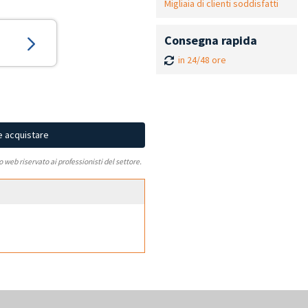
Migliaia di clienti soddisfatti
Consegna rapida
in 24/48 ore
e acquistare
to web riservato ai professionisti del settore.