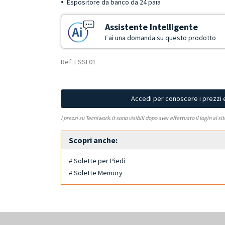
Espositore da banco da 24 paia
Assistente Intelligente
Fai una domanda su questo prodotto
Ref: ESSL01
Accedi per conoscere i prezzi 
I prezzi su Tecniwork.it sono visibili dopo aver effettuato il login al si
Scopri anche:
# Solette per Piedi
# Solette Memory