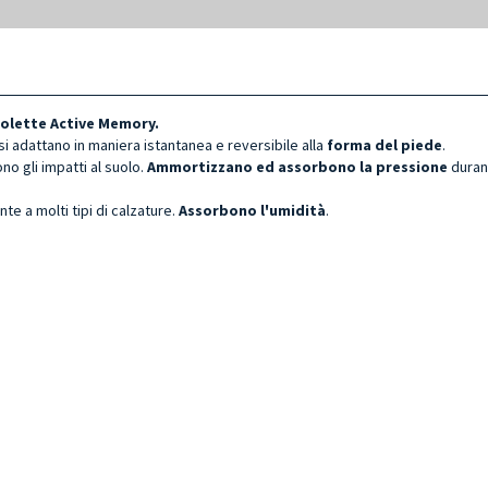
Solette Active Memory.
 si adattano in maniera istantanea e reversibile alla
forma del piede
.
ono gli impatti al suolo.
Ammortizzano ed assorbono
la pressione
durant
 a molti tipi di calzature.
Assorbono l'umidità
.