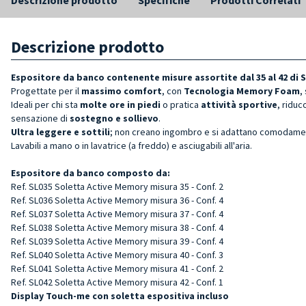
Descrizione prodotto
Espositore da banco contenente misure assortite dal 35 al 42 di 
Progettate per il
massimo comfort
, con
Tecnologia Memory Foam
,
Ideali per chi sta
molte ore in piedi
o pratica
attività sportive
, riduc
sensazione di
sostegno e sollievo
.
Ultra leggere e sottili
; non creano ingombro e si adattano comodamente
Lavabili a mano o in lavatrice (a freddo) e asciugabili all'aria.
Espositore da banco composto da:
Ref. SL035 Soletta Active Memory misura 35 - Conf. 2
Ref. SL036 Soletta Active Memory misura 36 - Conf. 4
Ref. SL037 Soletta Active Memory misura 37 - Conf. 4
Ref. SL038 Soletta Active Memory misura 38 - Conf. 4
Ref. SL039 Soletta Active Memory misura 39 - Conf. 4
Ref. SL040 Soletta Active Memory misura 40 - Conf. 3
Ref. SL041 Soletta Active Memory misura 41 - Conf. 2
Ref. SL042 Soletta Active Memory misura 42 - Conf. 1
Display Touch-me con soletta espositiva incluso