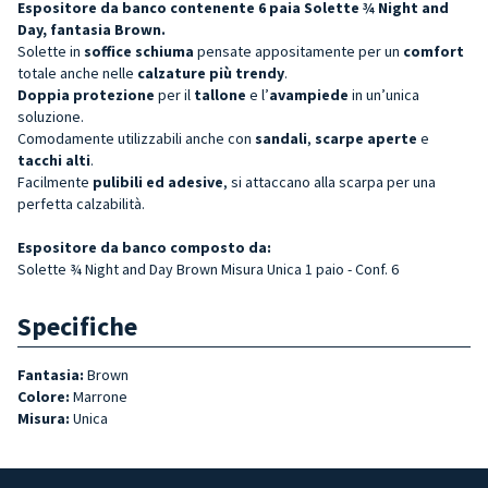
Espositore da banco contenente 6 paia Solette ¾ Night and
Day, fantasia Brown.
Solette in
soffice schiuma
pensate appositamente per un
comfort
totale anche nelle
calzature più trendy
.
Doppia protezione
per il
tallone
e l’
avampiede
in un’unica
soluzione.
Comodamente utilizzabili anche con
sandali
,
scarpe aperte
e
tacchi alti
.
Facilmente
pulibili ed adesive
, si attaccano alla scarpa per una
perfetta calzabilità.
Espositore da banco composto da:
Solette ¾ Night and Day Brown Misura Unica 1 paio - Conf. 6
Specifiche
Fantasia:
Brown
Colore:
Marrone
Misura:
Unica